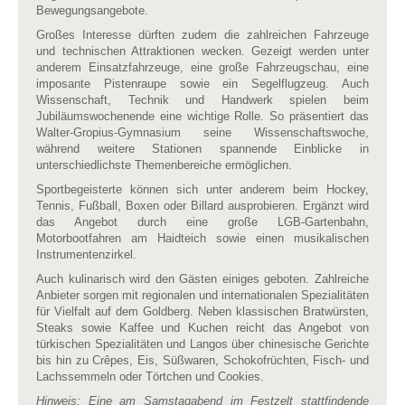
Bewegungsangebote.
Großes Interesse dürften zudem die zahlreichen Fahrzeuge
und technischen Attraktionen wecken. Gezeigt werden unter
anderem Einsatzfahrzeuge, eine große Fahrzeugschau, eine
imposante Pistenraupe sowie ein Segelflugzeug. Auch
Wissenschaft, Technik und Handwerk spielen beim
Jubiläumswochenende eine wichtige Rolle. So präsentiert das
Walter-Gropius-Gymnasium seine Wissenschaftswoche,
während weitere Stationen spannende Einblicke in
unterschiedlichste Themenbereiche ermöglichen.
Sportbegeisterte können sich unter anderem beim Hockey,
Tennis, Fußball, Boxen oder Billard ausprobieren. Ergänzt wird
das Angebot durch eine große LGB-Gartenbahn,
Motorbootfahren am Haidteich sowie einen musikalischen
Instrumentenzirkel.
Auch kulinarisch wird den Gästen einiges geboten. Zahlreiche
Anbieter sorgen mit regionalen und internationalen Spezialitäten
für Vielfalt auf dem Goldberg. Neben klassischen Bratwürsten,
Steaks sowie Kaffee und Kuchen reicht das Angebot von
türkischen Spezialitäten und Langos über chinesische Gerichte
bis hin zu Crêpes, Eis, Süßwaren, Schokofrüchten, Fisch- und
Lachssemmeln oder Törtchen und Cookies.
Hinweis: Eine am Samstagabend im Festzelt stattfindende