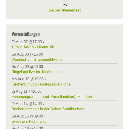
Link:
Selber Wiesenfest
Veranstaltungen
Fr Aug 07 @17:00
-
1 Jahr Jay'Lo - Livemusik
Sa Aug 08 @15:00
-
Weinfest am Grafenmühlweiher
So Aug 09 @20:00
-
Ringelspü live im Jungbrunnen
Mo Aug 10 @19:00
-
Kirchenführung - Gottesackerkirche
Di Aug 11 @10:00
-
Ferienprogramm Tatort Porzellan(ikon): Filmdreh
Fr Aug 14 @14:00
-
Bücherflohmarkt in der Selber Stadtbücherei
Sa Aug 15 @09:00
-
Swenne´s Flohmarkt
So Aug 16 @14:30
-