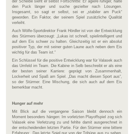
der Scheibe sieht er selbst Fortschritte: Er agiere ruhiger, halte
den Puck länger und suche gezielter nach Lösungen.
Insgesamt, so sagt er selbst, sei er „stabiler am Puck“
geworden. Ein Faktor, der seinem Spiel zusätzliche Qualität
verleiht.
Auch Wölfe-Sportdirektor Frank Hördler ist von der Entwicklung
des Stürmers überzeugt: „Lukas ist schnell, spielintelligent und
auf dem Eis schwer zu halten. Gleichzeitig ist er ein absolut
positiver Typ, der mit seiner guten Laune auch neben dem Eis
wichtig für das Team ist.“
Ein Schlüssel für die positive Entwicklung war für Valasek auch
das Umfeld im Team. Die Kabine in Selb beschreibt er als eine
der besten seiner Karriere: geprägt von Zusammenhalt,
Lockerheit und Spaß am Spiel. „Das macht diesen Sport aus“,
so der Stürmer. Eine Mischung, die sich auch auf dem Eis
bemerkbar macht.
Hunger auf mehr
Mit Blick auf die vergangene Saison bleibt dennoch ein
Moment besonders hängen: Im vorletzten Playoffspiel zog sich
Valasek eine Verletzung zu und fehlte damit ausgerechnet in
der entscheidenden letzten Partie. Für den Stürmer eine bittere
Erfahrung: „Das letzte Spiel nur von der Tribüne aus zu sehen,