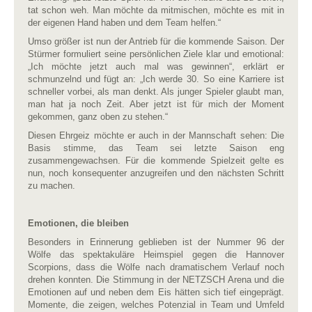
tat schon weh. Man möchte da mitmischen, möchte es mit in
der eigenen Hand haben und dem Team helfen.“
Umso größer ist nun der Antrieb für die kommende Saison. Der
Stürmer formuliert seine persönlichen Ziele klar und emotional:
„Ich möchte jetzt auch mal was gewinnen“, erklärt er
schmunzelnd und fügt an: „Ich werde 30. So eine Karriere ist
schneller vorbei, als man denkt. Als junger Spieler glaubt man,
man hat ja noch Zeit. Aber jetzt ist für mich der Moment
gekommen, ganz oben zu stehen.“
Diesen Ehrgeiz möchte er auch in der Mannschaft sehen: Die
Basis stimme, das Team sei letzte Saison eng
zusammengewachsen. Für die kommende Spielzeit gelte es
nun, noch konsequenter anzugreifen und den nächsten Schritt
zu machen.
Emotionen, die bleiben
Besonders in Erinnerung geblieben ist der Nummer 96 der
Wölfe das spektakuläre Heimspiel gegen die Hannover
Scorpions, dass die Wölfe nach dramatischem Verlauf noch
drehen konnten. Die Stimmung in der NETZSCH Arena und die
Emotionen auf und neben dem Eis hätten sich tief eingeprägt.
Momente, die zeigen, welches Potenzial in Team und Umfeld