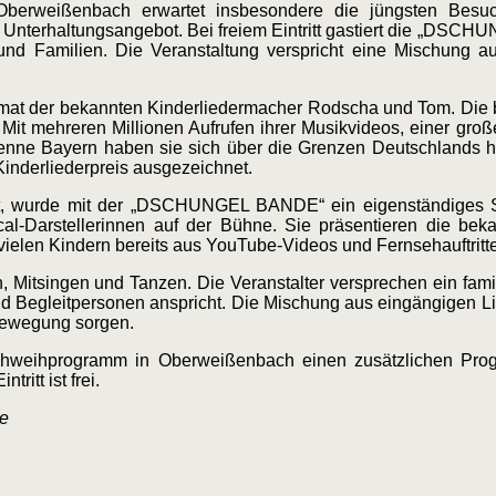
berweißenbach erwartet insbesondere die jüngsten Besu
nterhaltungsangebot. Bei freiem Eintritt gastiert die „DSCH
nd Familien. Die Veranstaltung verspricht eine Mischung a
t der bekannten Kinderliedermacher Rodscha und Tom. Die b
Mit mehreren Millionen Aufrufen ihrer Musikvideos, einer groß
Antenne Bayern haben sie sich über die Grenzen Deutschlands
Kinderliederpreis ausgezeichnet.
chst, wurde mit der „DSCHUNGEL BANDE“ ein eigenständiges S
al-Darstellerinnen auf der Bühne. Sie präsentieren die be
 vielen Kindern bereits aus YouTube-Videos und Fernsehauftritt
 Mitsingen und Tanzen. Die Veranstalter versprechen ein famil
 und Begleitpersonen anspricht. Die Mischung aus eingängigen L
 Bewegung sorgen.
hweihprogramm in Oberweißenbach einen zusätzlichen Prog
itt ist frei.