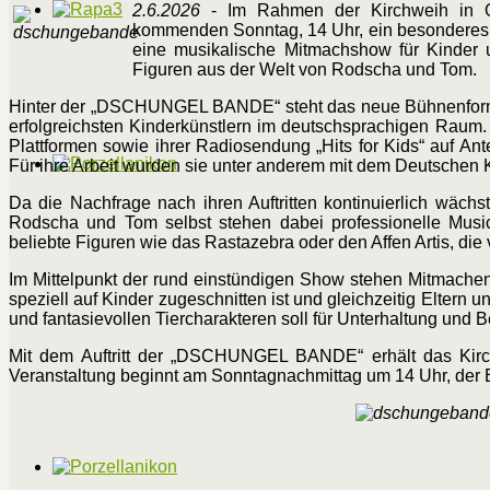
2.6.2026
- Im Rahmen der Kirchweih in O
kommenden Sonntag, 14 Uhr, ein besonderes U
eine musikalische Mitmachshow für Kinder u
Figuren aus der Welt von Rodscha und Tom.
Hinter der „DSCHUNGEL BANDE“ steht das neue Bühnenforma
erfolgreichsten Kinderkünstlern im deutschsprachigen Raum. 
Plattformen sowie ihrer Radiosendung „Hits for Kids“ auf 
Für ihre Arbeit wurden sie unter anderem mit dem Deutschen 
Da die Nachfrage nach ihren Auftritten kontinuierlich wä
Rodscha und Tom selbst stehen dabei professionelle Music
beliebte Figuren wie das Rastazebra oder den Affen Artis, die
Im Mittelpunkt der rund einstündigen Show stehen Mitmachen,
speziell auf Kinder zugeschnitten ist und gleichzeitig Eltern
und fantasievollen Tiercharakteren soll für Unterhaltung und
Mit dem Auftritt der „DSCHUNGEL BANDE“ erhält das Kirc
Veranstaltung beginnt am Sonntagnachmittag um 14 Uhr, der Eintr