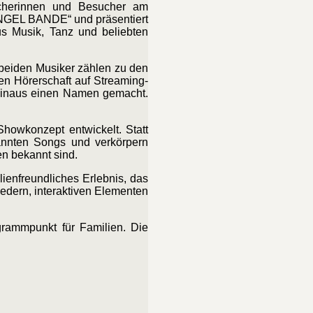
cherinnen und Besucher am
UNGEL BANDE“ und präsentiert
us Musik, Tanz und beliebten
eiden Musiker zählen zu den
en Hörerschaft auf Streaming-
 hinaus einen Namen gemacht.
howkonzept entwickelt. Statt
kannten Songs und verkörpern
en bekannt sind.
ienfreundliches Erlebnis, das
iedern, interaktiven Elementen
rammpunkt für Familien. Die