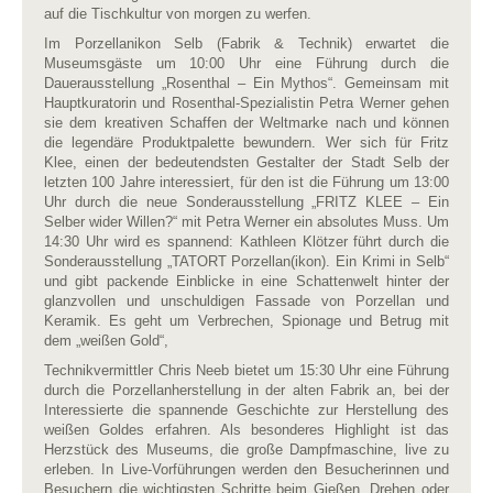
auf die Tischkultur von morgen zu werfen.
Im Porzellanikon Selb (Fabrik & Technik) erwartet die
Museumsgäste um 10:00 Uhr eine Führung durch die
Dauerausstellung „Rosenthal – Ein Mythos“. Gemeinsam mit
Hauptkuratorin und Rosenthal-Spezialistin Petra Werner gehen
sie dem kreativen Schaffen der Weltmarke nach und können
die legendäre Produktpalette bewundern. Wer sich für Fritz
Klee, einen der bedeutendsten Gestalter der Stadt Selb der
letzten 100 Jahre interessiert, für den ist die Führung um 13:00
Uhr durch die neue Sonderausstellung „FRITZ KLEE – Ein
Selber wider Willen?“ mit Petra Werner ein absolutes Muss. Um
14:30 Uhr wird es spannend: Kathleen Klötzer führt durch die
Sonderausstellung „TATORT Porzellan(ikon). Ein Krimi in Selb“
und gibt packende Einblicke in eine Schattenwelt hinter der
glanzvollen und unschuldigen Fassade von Porzellan und
Keramik. Es geht um Verbrechen, Spionage und Betrug mit
dem „weißen Gold“,
Technikvermittler Chris Neeb bietet um 15:30 Uhr eine Führung
durch die Porzellanherstellung in der alten Fabrik an, bei der
Interessierte die spannende Geschichte zur Herstellung des
weißen Goldes erfahren. Als besonderes Highlight ist das
Herzstück des Museums, die große Dampfmaschine, live zu
erleben. In Live-Vorführungen werden den Besucherinnen und
Besuchern die wichtigsten Schritte beim Gießen, Drehen oder