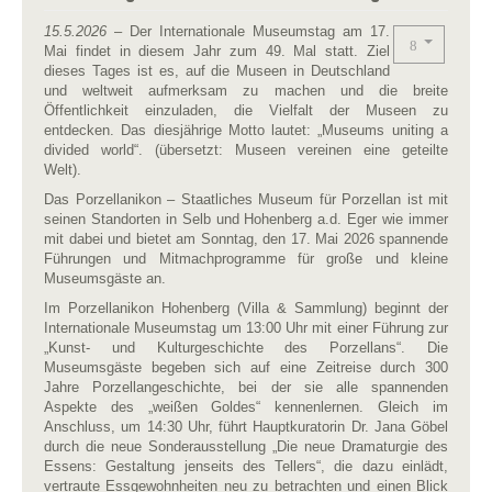
15.5.2026
– Der Internationale Museumstag am 17.
Mai findet in diesem Jahr zum 49. Mal statt. Ziel
dieses Tages ist es, auf die Museen in Deutschland
und weltweit aufmerksam zu machen und die breite
Öffentlichkeit einzuladen, die Vielfalt der Museen zu
entdecken. Das diesjährige Motto lautet: „Museums uniting a
divided world“. (übersetzt: Museen vereinen eine geteilte
Welt).
Das Porzellanikon – Staatliches Museum für Porzellan ist mit
seinen Standorten in Selb und Hohenberg a.d. Eger wie immer
mit dabei und bietet am Sonntag, den 17. Mai 2026 spannende
Führungen und Mitmachprogramme für große und kleine
Museumsgäste an.
Im Porzellanikon Hohenberg (Villa & Sammlung) beginnt der
Internationale Museumstag um 13:00 Uhr mit einer Führung zur
„Kunst- und Kulturgeschichte des Porzellans“. Die
Museumsgäste begeben sich auf eine Zeitreise durch 300
Jahre Porzellangeschichte, bei der sie alle spannenden
Aspekte des „weißen Goldes“ kennenlernen. Gleich im
Anschluss, um 14:30 Uhr, führt Hauptkuratorin Dr. Jana Göbel
durch die neue Sonderausstellung „Die neue Dramaturgie des
Essens: Gestaltung jenseits des Tellers“, die dazu einlädt,
vertraute Essgewohnheiten neu zu betrachten und einen Blick