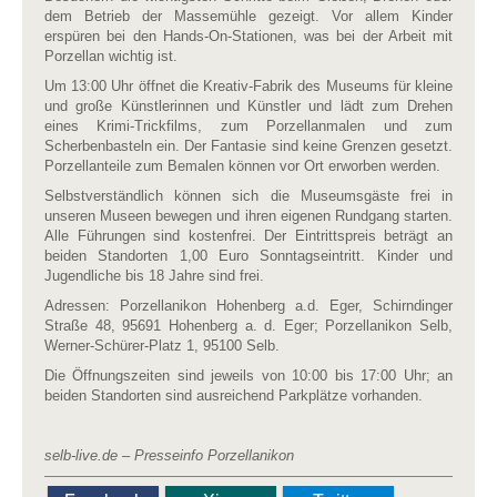
dem Betrieb der Massemühle gezeigt. Vor allem Kinder
erspüren bei den Hands-On-Stationen, was bei der Arbeit mit
Porzellan wichtig ist.
Um 13:00 Uhr öffnet die Kreativ-Fabrik des Museums für kleine
und große Künstlerinnen und Künstler und lädt zum Drehen
eines Krimi-Trickfilms, zum Porzellanmalen und zum
Scherbenbasteln ein. Der Fantasie sind keine Grenzen gesetzt.
Porzellanteile zum Bemalen können vor Ort erworben werden.
Selbstverständlich können sich die Museumsgäste frei in
unseren Museen bewegen und ihren eigenen Rundgang starten.
Alle Führungen sind kostenfrei. Der Eintrittspreis beträgt an
beiden Standorten 1,00 Euro Sonntagseintritt. Kinder und
Jugendliche bis 18 Jahre sind frei.
Adressen: Porzellanikon Hohenberg a.d. Eger, Schirndinger
Straße 48, 95691 Hohenberg a. d. Eger; Porzellanikon Selb,
Werner-Schürer-Platz 1, 95100 Selb.
Die Öffnungszeiten sind jeweils von 10:00 bis 17:00 Uhr; an
beiden Standorten sind ausreichend Parkplätze vorhanden.
selb-live.de – Presseinfo Porzellanikon