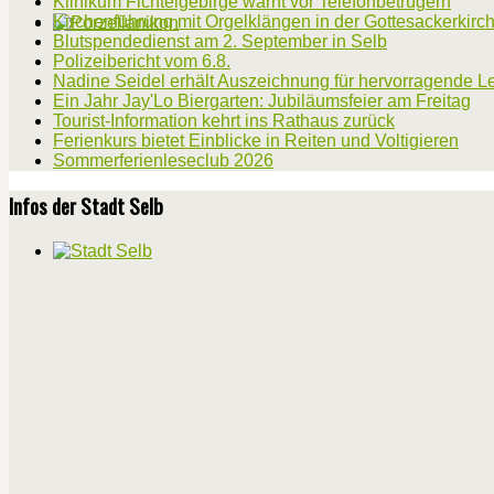
Klinikum Fichtelgebirge warnt vor Telefonbetrügern
Kirchenführung mit Orgelklängen in der Gottesackerkirc
Blutspendedienst am 2. September in Selb
Polizeibericht vom 6.8.
Nadine Seidel erhält Auszeichnung für hervorragende L
Ein Jahr Jay'Lo Biergarten: Jubiläumsfeier am Freitag
Tourist-Information kehrt ins Rathaus zurück
Ferienkurs bietet Einblicke in Reiten und Voltigieren
Sommerferienleseclub 2026
Infos der Stadt Selb