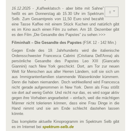
16.12.2025
- „Kaffeeklatsch - aber bitte mit Sahne”
heißt es am Donnerstag ab 15.30 Uhr im Spektrum
Selb. Zum Gesamtpreis von 11,50 Euro sind bezahlt
eine Tasse Kaffee mit einem Stück Kuchen und natürlich gibt
es im Kino auch einen Film zu sehen. Am 18. Dezember gibt
es den Film „Die Gesandte des Papstes“ zu sehen >>>
Filminhalt – Die Gesandte des Papstes
(FSK 12 - 142 Min.)
Gegen Ende des 19. Jahrhunderts wird die italienische
Ordensschwester Francesca Cabrini (Cristiana Dell'Anna) als
persönliche Gesandte des Papstes Leo XIII (Giancarlo
Giannini) nach New York geschickt. Dort, am Tor zur neuen
Welt für Menschen aus aller Herren Ländern, soll sie sich um
aus Immigrantenfamilien stammende Waisenkinder kümmern.
Denn die haben niemanden. Doch wohlwollend wird Francesca
nicht gerade aufgenommen in New York. Denn als Frau stößt
sie dort auf wenig Gehör. Und nicht nur das, es wird sogar aktiv
gegen ihre Vorhaben angearbeitet – einfach, weil die mächtigen
Männer nicht tolerieren können, dass eine Frau Dinge in die
Hand nimmt und sie am Ende schlecht dastehen lassen
könnte.
Das komplette aktuelle Kinoprogramm im Spektrum Selb gibt
es im Internet bei
spektrum-selb.de