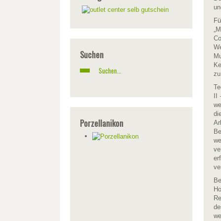
un
Fü
„M
Co
We
Suchen
Mu
Ke
zu
Te
II
we
di
Porzellanikon
Ar
Be
we
ve
er
ve
Be
Ho
Re
de
we