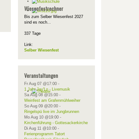
Wiesenfestrechner
Bis zum Selber Wiesenfest 2027
sind es noch...
337 Tage
Link:
Selber Wiesenfest
Veranstaltungen
Fr Aug 07 @17:00
-
1 Jahr Jay'Lo - Livemusik
Sa Aug 08 @15:00
-
Weinfest am Grafenmühlweiher
So Aug 09 @20:00
-
Ringelspü live im Jungbrunnen
Mo Aug 10 @19:00
-
Kirchenführung - Gottesackerkirche
Di Aug 11 @10:00
-
Ferienprogramm Tatort