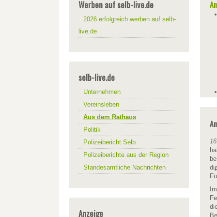
Werben auf selb-live.de
An
2026 erfolgreich werben auf selb-
live.de
selb-live.de
Unternehmen
Vereinsleben
Aus dem Rathaus
Am
Politik
16
Polizeibericht Selb
ha
Polizeiberichte aus der Region
be
Standesamtliche Nachrichten
di
Fü
Im
Fe
di
Anzeige
Be