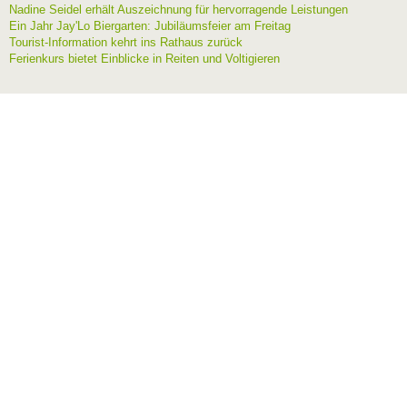
Nadine Seidel erhält Auszeichnung für hervorragende Leistungen
Ein Jahr Jay'Lo Biergarten: Jubiläumsfeier am Freitag
Tourist-Information kehrt ins Rathaus zurück
Ferienkurs bietet Einblicke in Reiten und Voltigieren