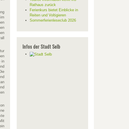
Rathaus zurück
Ferienkurs bietet Einblicke in
ung
Reiten und Voltigieren
 im
Sommerferienleseclub 2026
hen
nen
hen
all
Infos der Stadt Selb
tur
ben
 in
und
Die
und
 an
und
ten
kon
ine
kte
Mit
ein