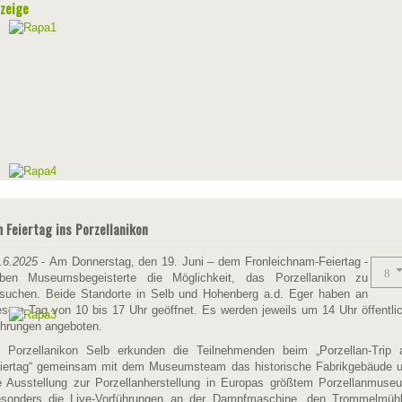
zeige
 Feiertag ins Porzellanikon
.6.2025
- Am Donnerstag, den 19. Juni – dem Fronleichnam-Feiertag -
ben Museumsbegeisterte die Möglichkeit, das Porzellanikon zu
suchen. Beide Standorte in Selb und Hohenberg a.d. Eger haben an
esem Tag von 10 bis 17 Uhr geöffnet. Es werden jeweils um 14 Uhr öffentli
hrungen angeboten.
 Porzellanikon Selb erkunden die Teilnehmenden beim „Porzellan-Trip
iertag“ gemeinsam mit dem Museumsteam das historische Fabrikgebäude 
e Ausstellung zur Porzellanherstellung in Europas größtem Porzellanmuse
sonders die Live-Vorführungen an der Dampfmaschine, den Trommelmüh