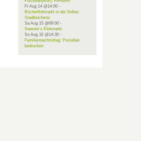
Porzellan(ikon): Filmdreh
Fr Aug 14 @14:00
-
Bücherflohmarkt in der Selber
Stadtbücherei
Sa Aug 15 @09:00
-
Swenne´s Flohmarkt
So Aug 16 @14:30
-
Familiennachmittag: Porzellan
bedrucken