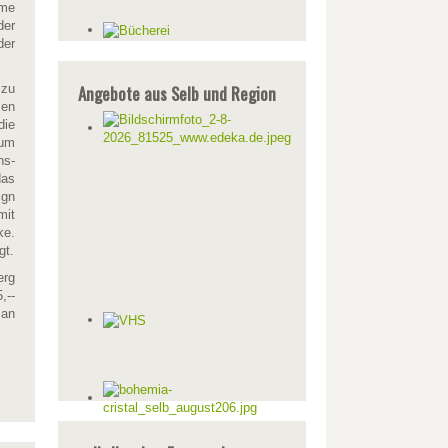
ume
der
der
 zu
Angebote aus Selb und Region
sen
die
zum
ns-
das
ign
mit
ke.
gt.
erg
,--
 an