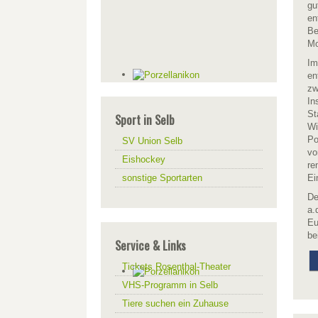
gu
en
Be
Mo
Im
en
zw
In
St
Sport in Selb
Wi
Po
SV Union Selb
vo
Eishockey
re
sonstige Sportarten
Ei
De
a.
Eu
be
Service & Links
Tickets Rosenthal-Theater
VHS-Programm in Selb
Tiere suchen ein Zuhause