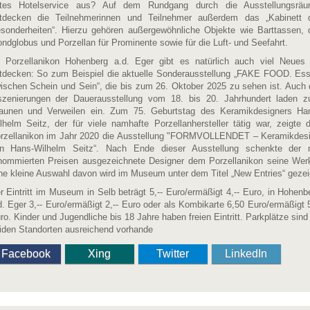
tes Hotelservice aus? Auf dem Rundgang durch die Ausstellungsrä
tdecken die Teilnehmerinnen und Teilnehmer außerdem das „Kabinett 
sonderheiten“. Hierzu gehören außergewöhnliche Objekte wie Barttassen, 
ndglobus und Porzellan für Prominente sowie für die Luft- und Seefahrt.
 Porzellanikon Hohenberg a.d. Eger gibt es natürlich auch viel Neues
tdecken: So zum Beispiel die aktuelle Sonderausstellung „FAKE FOOD. Es
ischen Schein und Sein“, die bis zum 26. Oktober 2025 zu sehen ist. Auch 
szenierungen der Dauerausstellung vom 18. bis 20. Jahrhundert laden 
aunen und Verweilen ein. Zum 75. Geburtstag des Keramikdesigners Ha
lhelm Seitz, der für viele namhafte Porzellanhersteller tätig war, zeigte 
rzellanikon im Jahr 2020 die Ausstellung "FORMVOLLENDET – Keramikdes
n Hans-Wilhelm Seitz“. Nach Ende dieser Ausstellung schenkte der 
nommierten Preisen ausgezeichnete Designer dem Porzellanikon seine Wer
ne kleine Auswahl davon wird im Museum unter dem Titel „New Entries“ gezei
r Eintritt im Museum in Selb beträgt 5,-- Euro/ermäßigt 4,-- Euro, in Hohenb
d. Eger 3,-- Euro/ermäßigt 2,-- Euro oder als Kombikarte 6,50 Euro/ermäßigt 5
ro. Kinder und Jugendliche bis 18 Jahre haben freien Eintritt. Parkplätze sind
iden Standorten ausreichend vorhande
Facebook
Xing
Twitter
LinkedIn