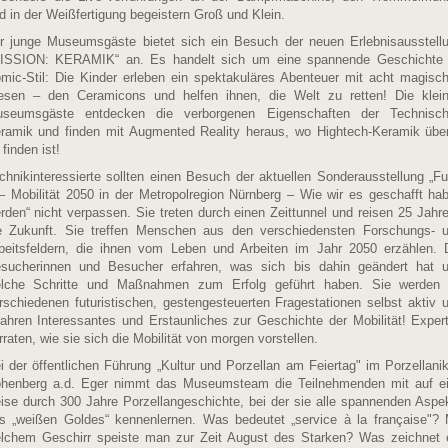
d in der Weißfertigung begeistern Groß und Klein.
r junge Museumsgäste bietet sich ein Besuch der neuen Erlebnisausstell
ISSION: KERAMIK“ an. Es handelt sich um eine spannende Geschichte
mic-Stil: Die Kinder erleben ein spektakuläres Abenteuer mit acht magisc
sen – den Ceramicons und helfen ihnen, die Welt zu retten! Die klei
seumsgäste entdecken die verborgenen Eigenschaften der Technisc
ramik und finden mit Augmented Reality heraus, wo Hightech-Keramik über
 finden ist!
chnikinteressierte sollten einen Besuch der aktuellen Sonderausstellung „Fu
 – Mobilität 2050 in der Metropolregion Nürnberg – Wie wir es geschafft ha
rden“ nicht verpassen. Sie treten durch einen Zeittunnel und reisen 25 Jahre
e Zukunft. Sie treffen Menschen aus den verschiedensten Forschungs- 
beitsfeldern, die ihnen vom Leben und Arbeiten im Jahr 2050 erzählen. 
sucherinnen und Besucher erfahren, was sich bis dahin geändert hat 
lche Schritte und Maßnahmen zum Erfolg geführt haben. Sie werden
rschiedenen futuristischen, gestengesteuerten Fragestationen selbst aktiv 
fahren Interessantes und Erstaunliches zur Geschichte der Mobilität! Exper
rraten, wie sie sich die Mobilität von morgen vorstellen.
i der öffentlichen Führung „Kultur und Porzellan am Feiertag" im Porzellani
henberg a.d. Eger nimmt das Museumsteam die Teilnehmenden mit auf e
ise durch 300 Jahre Porzellangeschichte, bei der sie alle spannenden Aspe
s „weißen Goldes“ kennenlernen. Was bedeutet „service à la française"? 
lchem Geschirr speiste man zur Zeit August des Starken? Was zeichnet 