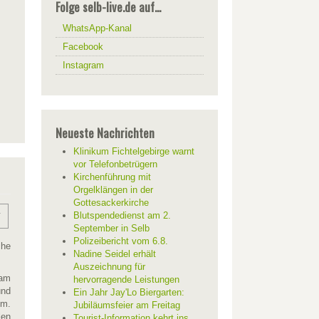
Folge selb-live.de auf...
WhatsApp-Kanal
Facebook
Instagram
Neueste Nachrichten
Klinikum Fichtelgebirge warnt
vor Telefonbetrügern
Kirchenführung mit
Orgelklängen in der
Gottesackerkirche
Blutspendedienst am 2.
September in Selb
Polizeibericht vom 6.8.
che
Nadine Seidel erhält
Auszeichnung für
 am
hervorragende Leistungen
und
Ein Jahr Jay'Lo Biergarten:
um.
Jubiläumsfeier am Freitag
len
Tourist-Information kehrt ins