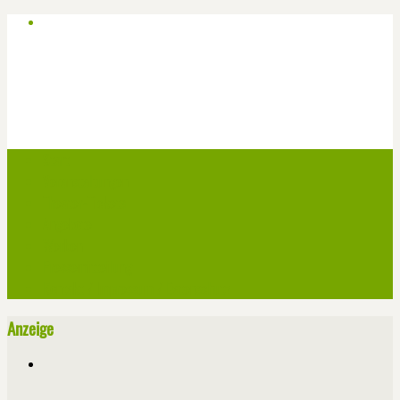
Start
Veranstaltungen
Theater-Tickets
Angebote
Werben
Pressemitteilung
Kontakt / Impressum / Datenschutz
Anzeige