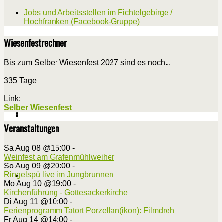
Jobs und Arbeitsstellen im Fichtelgebirge /
Hochfranken (Facebook-Gruppe)
Wiesenfestrechner
Bis zum Selber Wiesenfest 2027 sind es noch...
335 Tage
Link:
Selber Wiesenfest
Veranstaltungen
Sa Aug 08 @15:00
-
Weinfest am Grafenmühlweiher
So Aug 09 @20:00
-
Ringelspü live im Jungbrunnen
Mo Aug 10 @19:00
-
Kirchenführung - Gottesackerkirche
Di Aug 11 @10:00
-
Ferienprogramm Tatort Porzellan(ikon): Filmdreh
Fr Aug 14 @14:00
-