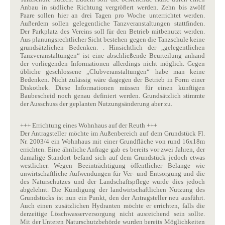
Anbau in südliche Richtung vergrößert werden. Zehn bis zwölf
Paare sollen hier an drei Tagen pro Woche unterrichtet werden.
Außerdem sollen gelegentliche Tanzveranstaltungen stattfinden.
Der Parkplatz des Vereins soll für den Betrieb mitbenutzt werden.
Aus planungsrechtlicher Sicht bestehen gegen die Tanzschule keine
grundsätzlichen Bedenken. . Hinsichtlich der „gelegentlichen
Tanzveranstaltungen“ ist eine abschließende Beurteilung anhand
der vorliegenden Informationen allerdings nicht möglich. Gegen
übliche geschlossene „Clubveranstaltungen“ habe man keine
Bedenken. Nicht zulässig wäre dagegen der Betrieb in Form einer
Diskothek. Diese Informationen müssen für einen künftigen
Baubescheid noch genau definiert werden. Grundsätzlich stimmte
der Ausschuss der geplanten Nutzungsänderung aber zu.
+++ Errichtung eines Wohnhaus auf der Reuth +++
Der Antragsteller möchte im Außenbereich auf dem Grundstück Fl.
Nr. 2003/4 ein Wohnhaus mit einer Grundfläche von rund 16x18m
errichten. Eine ähnliche Anfrage gab es bereits vor zwei Jahren, der
damalige Standort befand sich auf dem Grundstück jedoch etwas
westlicher. Wegen Beeinträchtigung öffentlicher Belange wie
unwirtschaftliche Aufwendungen für Ver- und Entsorgung und die
des Naturschutzes und der Landschaftspflege wurde dies jedoch
abgelehnt. Die Kündigung der landwirtschaftlichen Nutzung des
Grundstücks ist nun ein Punkt, den der Antragsteller neu ausführt.
Auch einen zusätzlichen Hydranten möchte er errichten, falls die
derzeitige Löschwasserversorgung nicht ausreichend sein sollte.
Mit der Unteren Naturschutzbehörde wurden bereits Möglichkeiten