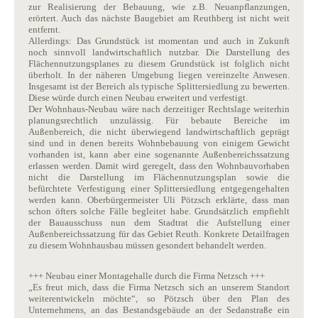
zur Realisierung der Bebauung, wie z.B. Neuanpflanzungen,
erörtert. Auch das nächste Baugebiet am Reuthberg ist nicht weit
entfernt.
Allerdings: Das Grundstück ist momentan und auch in Zukunft
noch sinnvoll landwirtschaftlich nutzbar. Die Darstellung des
Flächennutzungsplanes zu diesem Grundstück ist folglich nicht
überholt. In der näheren Umgebung liegen vereinzelte Anwesen.
Insgesamt ist der Bereich als typische Splittersiedlung zu bewerten.
Diese würde durch einen Neubau erweitert und verfestigt.
Der Wohnhaus-Neubau wäre nach derzeitiger Rechtslage weiterhin
planungsrechtlich unzulässig. Für bebaute Bereiche im
Außenbereich, die nicht überwiegend landwirtschaftlich geprägt
sind und in denen bereits Wohnbebauung von einigem Gewicht
vorhanden ist, kann aber eine sogenannte Außenbereichssatzung
erlassen werden. Damit wird geregelt, dass den Wohnbauvorhaben
nicht die Darstellung im Flächennutzungsplan sowie die
befürchtete Verfestigung einer Splittersiedlung entgegengehalten
werden kann. Oberbürgermeister Uli Pötzsch erklärte, dass man
schon öfters solche Fälle begleitet habe. Grundsätzlich empfiehlt
der Bauausschuss nun dem Stadtrat die Aufstellung einer
Außenbereichssatzung für das Gebiet Reuth. Konkrete Detailfragen
zu diesem Wohnhausbau müssen gesondert behandelt werden.
+++ Neubau einer Montagehalle durch die Firma Netzsch +++
„Es freut mich, dass die Firma Netzsch sich an unserem Standort
weiterentwickeln möchte“, so Pötzsch über den Plan des
Unternehmens, an das Bestandsgebäude an der Sedanstraße ein