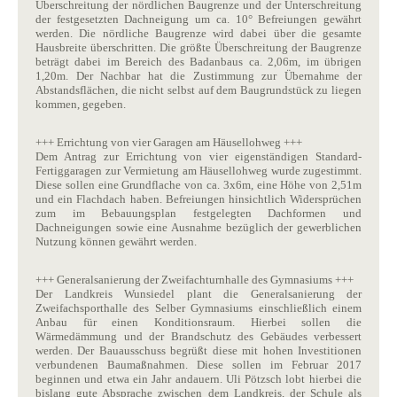
Überschreitung der nördlichen Baugrenze und der Unterschreitung
der festgesetzten Dachneigung um ca. 10° Befreiungen gewährt
werden. Die nördliche Baugrenze wird dabei über die gesamte
Hausbreite überschritten. Die größte Überschreitung der Baugrenze
beträgt dabei im Bereich des Badanbaus ca. 2,06m, im übrigen
1,20m. Der Nachbar hat die Zustimmung zur Übernahme der
Abstandsflächen, die nicht selbst auf dem Baugrundstück zu liegen
kommen, gegeben.
+++ Errichtung von vier Garagen am Häusellohweg +++
Dem Antrag zur Errichtung von vier eigenständigen Standard-
Fertiggaragen zur Vermietung am Häusellohweg wurde zugestimmt.
Diese sollen eine Grundflache von ca. 3x6m, eine Höhe von 2,51m
und ein Flachdach haben. Befreiungen hinsichtlich Widersprüchen
zum im Bebauungsplan festgelegten Dachformen und
Dachneigungen sowie eine Ausnahme bezüglich der gewerblichen
Nutzung können gewährt werden.
+++ Generalsanierung der Zweifachturnhalle des Gymnasiums +++
Der Landkreis Wunsiedel plant die Generalsanierung der
Zweifachsporthalle des Selber Gymnasiums einschließlich einem
Anbau für einen Konditionsraum. Hierbei sollen die
Wärmedämmung und der Brandschutz des Gebäudes verbessert
werden. Der Bauausschuss begrüßt diese mit hohen Investitionen
verbundenen Baumaßnahmen. Diese sollen im Februar 2017
beginnen und etwa ein Jahr andauern. Uli Pötzsch lobt hierbei die
bislang gute Absprache zwischen dem Landkreis, der Schule als