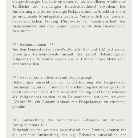
dreigeschossiges Gebäude errichten zu wollen. Hierzu wurde eine
Teilfläche der ehemaligen Hutschenreuther-B erworben. Die
Anlieferung und der notwendige Parkplatz sind im Anschluss an die
zu errichtende Montagehalle geplant. Vorbehaltlich der weiteren
bauaufsichtlichen Prüfung (Nachweise der Standsicherheit, des
Brandschutzes und des Lärmschutzes) wurde dem Bauvorhaben
zugestimmt.
+++ Austausch Zaun +++
Auf den Grundstücken Jean-Paul-Straße 100 und 102 darf an der
jeweiligen Gartenrückseite anstatt des gemäß Bebauungsplan
festgesetzten Holzzauns jeweils ein ca. 1 Meter hoher Metallzaun
errichtet werden.
+++ Neubau Einfamilienhaus mit Doppelgarage +++
Befreiungen hinsichtlich der Unterschreitung der festgesetzten
Dachneigung um ca. 3° und der Überschreitung der zulässigen Höhe
des Kniestocks um ca. 45cm sowie der Planung des Dachgeschosses
als Vollgeschoss werden beim Bauvorhaben, auf dem Anwesen
„Vielitz 26“ ein Einfamilienhaus mit Doppelgarage zu errichten,
gewährt.
+++ Aufstockung des vorhandenen Gebäudes im Anwesen
Böttgersiedlung 12 +++
Vorbehaltlich der weiteren bauaufsichtlichen Prüfung können für
die geplante Aufstockung des o.g. Gebäudes hinsichtlich der