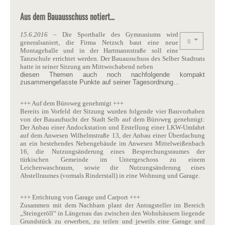
Aus dem Bauausschuss notiert…
15.6.2016
– Die Sporthalle des Gymnasiums wird
generalsaniert, die Firma Netzsch baut eine neue
Montagehalle und in der Hartmannstraße soll eine
Tanzschule errichtet werden. Der Bauausschuss des Selber Stadtrats
hatte in seiner Sitzung am Mittwochabend neben
diesen Themen auch noch nachfolgende kompakt
zusammengefasste Punkte auf seiner Tagesordnung…
+++ Auf dem Büroweg genehmigt +++
Bereits im Vorfeld der Sitzung wurden folgende vier Bauvorhaben
von der Bauaufsucht der Stadt Selb auf dem Büroweg genehmigt:
Der Anbau einer Andockstation und Erstellung einer LKW-Umfahrt
auf dem Anwesen Wilhelmstraße 13, der Anbau einer Überdachung
an ein bestehendes Nebengebäude im Anwesen Mittelweißenbach
16, die Nutzungsänderung eines Besprechungsraumes der
türkischen Gemeinde im Untergeschoss zu einem
Leichenwaschraum, sowie die Nutzungsänderung eines
Abstellraumes (vormals Rinderstall) in eine Wohnung und Garage.
+++ Errichtung von Garage und Carport +++
Zusammen mit dem Nachbarn plant der Antragsteller im Bereich
„Steingeröll“ in Längenau das zwischen den Wohnhäusern liegende
Grundstück zu erwerben, zu teilen und jeweils eine Garage und