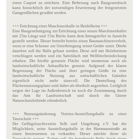
einen Carport zu errichten. Eine Befreiung nach Baugesetzbuch
kann hinsichtlich der notwendigen Erweiterung der festgesetzten
Garagenflächen gewährt werden.
+++ Errichtung einer Maschinenhalle in Heidelheim +++
Eine Baugenehmigung zur Errichtung einer neuen Maschinenhaller
mit 25m Länge und 15m Breite kann dem Antragsteller in Aussicht
gestellt werden. Dieser betreibt bereits einen Baumaschinenverleih,
wozu er eine Scheune zur Unterbringung seiner Geräte nutzt. Direkt
daneben soll die Halle gebaut werden. Diese soll mit Holzbrettern
verschlagen werden und ein Satteldach mit Wellblecheindeckung
erhalten. Die hierfür genutzte Fläche wird momentan noch als
landwirtschaftliche Anbaufläche genutzt. Aufgrund der klaren
Begrenzung der Fläche und ihrer geringen Größe ist eine
landwirtschaftliche Nutzung aus wirtschaftlichen Gründen
eigentlich nicht mehr sinnvoll. Die Darstellung des
Flächennutzungsplans wird daher als überholt angesehen. Leidglich
wegen der Lage im Außenbereich ist noch die Zustimmung durch
das Amt für Landwirtschaft und durch die Untere
Naturschutzbehörde erforderlich.
+++ Nutzungsänderung Vereins-Ausstellungshalle zu einer
Tanzschule +++
Der Geflügelzuchtverein Selb und Umgebung e.V. hat die
Möglichkeit, seine Ausstellungshalle in der Hartmannstraße an
einen Interessenten zu verkaufen. Dieser möchte diese als
Tanzschule nutzen. Zudem soll die bestehende Halle durch einen