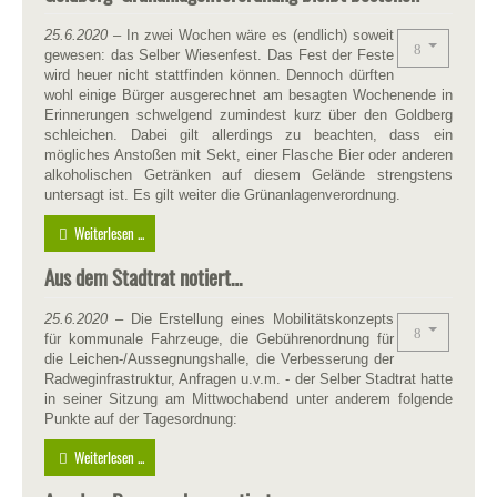
25.6.2020
– In zwei Wochen wäre es (endlich) soweit
gewesen: das Selber Wiesenfest. Das Fest der Feste
wird heuer nicht stattfinden können. Dennoch dürften
wohl einige Bürger ausgerechnet am besagten Wochenende in
Erinnerungen schwelgend zumindest kurz über den Goldberg
schleichen. Dabei gilt allerdings zu beachten, dass ein
mögliches Anstoßen mit Sekt, einer Flasche Bier oder anderen
alkoholischen Getränken auf diesem Gelände strengstens
untersagt ist. Es gilt weiter die Grünanlagenverordnung.
Weiterlesen ...
Aus dem Stadtrat notiert…
25.6.2020
– Die Erstellung eines Mobilitätskonzepts
für kommunale Fahrzeuge, die Gebührenordnung für
die Leichen-/Aussegnungshalle, die Verbesserung der
Radweginfrastruktur, Anfragen u.v.m. - der Selber Stadtrat hatte
in seiner Sitzung am Mittwochabend unter anderem folgende
Punkte auf der Tagesordnung:
Weiterlesen ...