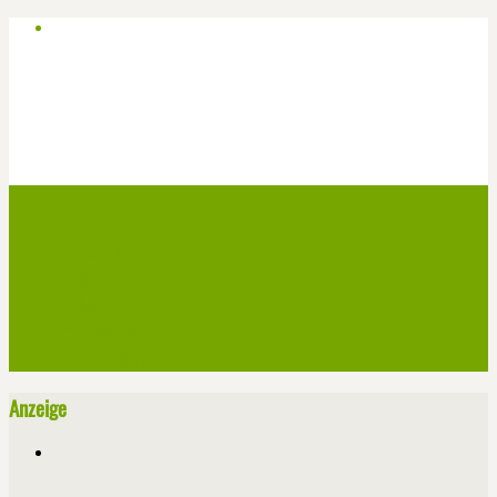
Start
Veranstaltungen
Theater-Tickets
Angebote
Werben
Pressemitteilung
Kontakt / Impressum / Datenschutz
Anzeige