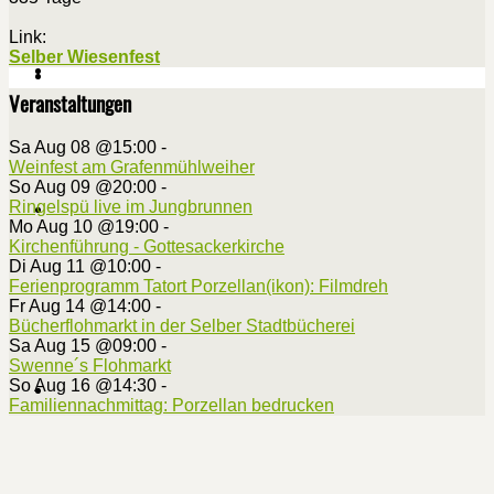
Link:
Selber Wiesenfest
Veranstaltungen
Sa Aug 08 @15:00
-
Weinfest am Grafenmühlweiher
So Aug 09 @20:00
-
Ringelspü live im Jungbrunnen
Mo Aug 10 @19:00
-
Kirchenführung - Gottesackerkirche
Di Aug 11 @10:00
-
Ferienprogramm Tatort Porzellan(ikon): Filmdreh
Fr Aug 14 @14:00
-
Bücherflohmarkt in der Selber Stadtbücherei
Sa Aug 15 @09:00
-
Swenne´s Flohmarkt
So Aug 16 @14:30
-
Familiennachmittag: Porzellan bedrucken