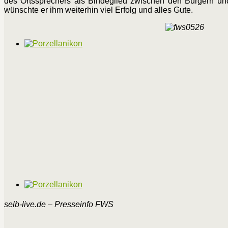
des Ortssprechers als Bindeglied zwischen den Bürgern u
wünschte er ihm weiterhin viel Erfolg und alles Gute.
selb-live.de – Presseinfo FWS