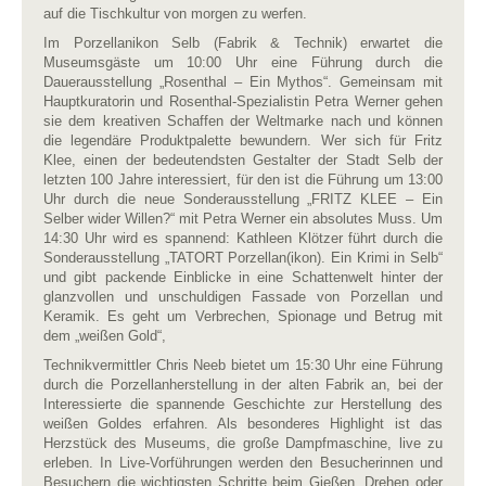
auf die Tischkultur von morgen zu werfen.
Im Porzellanikon Selb (Fabrik & Technik) erwartet die
Museumsgäste um 10:00 Uhr eine Führung durch die
Dauerausstellung „Rosenthal – Ein Mythos“. Gemeinsam mit
Hauptkuratorin und Rosenthal-Spezialistin Petra Werner gehen
sie dem kreativen Schaffen der Weltmarke nach und können
die legendäre Produktpalette bewundern. Wer sich für Fritz
Klee, einen der bedeutendsten Gestalter der Stadt Selb der
letzten 100 Jahre interessiert, für den ist die Führung um 13:00
Uhr durch die neue Sonderausstellung „FRITZ KLEE – Ein
Selber wider Willen?“ mit Petra Werner ein absolutes Muss. Um
14:30 Uhr wird es spannend: Kathleen Klötzer führt durch die
Sonderausstellung „TATORT Porzellan(ikon). Ein Krimi in Selb“
und gibt packende Einblicke in eine Schattenwelt hinter der
glanzvollen und unschuldigen Fassade von Porzellan und
Keramik. Es geht um Verbrechen, Spionage und Betrug mit
dem „weißen Gold“,
Technikvermittler Chris Neeb bietet um 15:30 Uhr eine Führung
durch die Porzellanherstellung in der alten Fabrik an, bei der
Interessierte die spannende Geschichte zur Herstellung des
weißen Goldes erfahren. Als besonderes Highlight ist das
Herzstück des Museums, die große Dampfmaschine, live zu
erleben. In Live-Vorführungen werden den Besucherinnen und
Besuchern die wichtigsten Schritte beim Gießen, Drehen oder