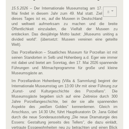
15.5.2026
– Der Internationale Museumstag am 17.
Mai findet in diesem Jahr zum 49. Mal statt. Ziel
dieses Tages ist es, auf die Museen in Deutschland
und weltweit aufmerksam zu machen und die breite
Öffentlichkeit einzuladen, die Vielfalt der Museen zu
entdecken. Das diesjährige Motto lautet: „Museums uniting a
divided world“. (übersetzt: Museen vereinen eine geteilte
Welt).
Das Porzellanikon – Staatliches Museum für Porzellan ist mit
seinen Standorten in Selb und Hohenberg a.d. Eger wie immer
mit dabei und bietet am Sonntag, den 17. Mai 2026 spannende
Führungen und Mitmachprogramme für große und kleine
Museumsgäste an.
Im Porzellanikon Hohenberg (Villa & Sammlung) beginnt der
Internationale Museumstag um 13:00 Uhr mit einer Führung zur
„Kunst- und Kulturgeschichte des Porzellans“. Die
Museumsgäste begeben sich auf eine Zeitreise durch 300
Jahre Porzellangeschichte, bei der sie alle spannenden
Aspekte des „weißen Goldes“ kennenlernen. Gleich im
Anschluss, um 14:30 Uhr, führt Hauptkuratorin Dr. Jana Göbel
durch die neue Sonderausstellung „Die neue Dramaturgie des
Essens: Gestaltung jenseits des Tellers“, die dazu einlädt,
vertraute Essgewohnheiten neu zu betrachten und einen Blick