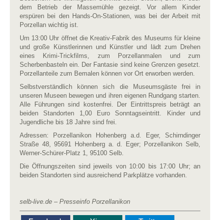
dem Betrieb der Massemühle gezeigt. Vor allem Kinder
erspüren bei den Hands-On-Stationen, was bei der Arbeit mit
Porzellan wichtig ist.
Um 13:00 Uhr öffnet die Kreativ-Fabrik des Museums für kleine
und große Künstlerinnen und Künstler und lädt zum Drehen
eines Krimi-Trickfilms, zum Porzellanmalen und zum
Scherbenbasteln ein. Der Fantasie sind keine Grenzen gesetzt.
Porzellanteile zum Bemalen können vor Ort erworben werden.
Selbstverständlich können sich die Museumsgäste frei in
unseren Museen bewegen und ihren eigenen Rundgang starten.
Alle Führungen sind kostenfrei. Der Eintrittspreis beträgt an
beiden Standorten 1,00 Euro Sonntagseintritt. Kinder und
Jugendliche bis 18 Jahre sind frei.
Adressen: Porzellanikon Hohenberg a.d. Eger, Schirndinger
Straße 48, 95691 Hohenberg a. d. Eger; Porzellanikon Selb,
Werner-Schürer-Platz 1, 95100 Selb.
Die Öffnungszeiten sind jeweils von 10:00 bis 17:00 Uhr; an
beiden Standorten sind ausreichend Parkplätze vorhanden.
selb-live.de – Presseinfo Porzellanikon