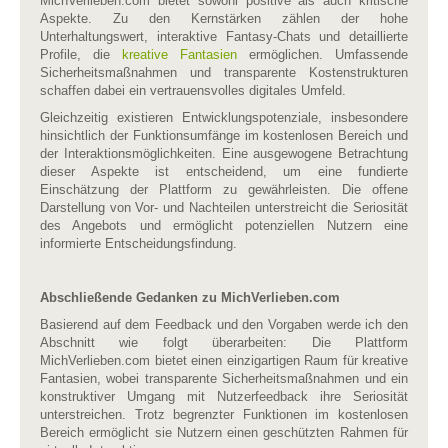
MichVerlieben.com bietet sowohl positive als auch kritische
Aspekte. Zu den Kernstärken zählen der hohe
Unterhaltungswert, interaktive Fantasy-
Chats und detaillierte
Profile, die
kreative Fantasien
ermöglichen. Umfassende
Sicherheitsmaßnahmen und transparente Kostenstrukturen
schaffen dabei ein vertrauensvolles digitales Umfeld.
Gleichzeitig existieren Entwicklungspotenziale, insbesondere
hinsichtlich der Funktionsumfänge im kostenlosen Bereich und
der Interaktionsmöglichkeiten. Eine ausgewogene Betrachtung
dieser Aspekte ist entscheidend, um eine fundierte
Einschätzung der Plattform zu gewährleisten. Die offene
Darstellung von Vor- und Nachteilen unterstreicht die Seriosität
des Angebots und ermöglicht potenziellen Nutzern eine
informierte Entscheidungsfindung.
Abschließende Gedanken zu MichVerlieben.com
Basierend auf dem Feedback und den Vorgaben werde ich den
Abschnitt wie folgt überarbeiten: Die Plattform
MichVerlieben.com bietet einen einzigartigen Raum für kreative
Fantasien, wobei transparente Sicherheitsmaßnahmen und ein
konstruktiver Umgang mit Nutzerfeedback ihre Seriosität
unterstreichen. Trotz begrenzter Funktionen im kostenlosen
Bereich ermöglicht sie Nutzern einen geschützten Rahmen für