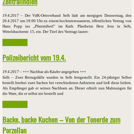
Zentralindien
19.4.2017
– Der VdK-Ortsverband Selb lädt am morgigen Donnerstag, den
20.4.2017 um 19:00 Uhr zu einem hochinteressantem, öffentlichen Vortrag von
Hans Popp ins „Pfarrstüberl" im Kath. Pfarrheim Herz Jesu in Selb,
Wittelsbacherstr. 15, ein. Der Titel des Vortrags lautet:
Weiterlesen ...
Polizeibericht vom 19.4.
19.4.2017 –
+++ Nachbar als Käufer angegeben +++
Selb – Zwei Betrugsfälle wurden in Selb festgestellt. Ein 24-jähriger Selber
bestellt hierbei zwei Sachen bei verschiedenen Anbietern und ließ diese liefern.
Als Empfänger gab er seinen Nachbarn an. Dieser erhielt nun Mahnungen für
die Ware, die er selbst nie bestellt und
Weiterlesen ...
Backe, backe Kuchen – Von der Tonerde zum
Porzellan