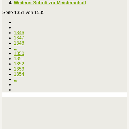
Weiterer Schritt zur Meisterschaft
Seite 1351 von 1535
1346
1347
1348
...
1350
1351
1352
1353
1354
...