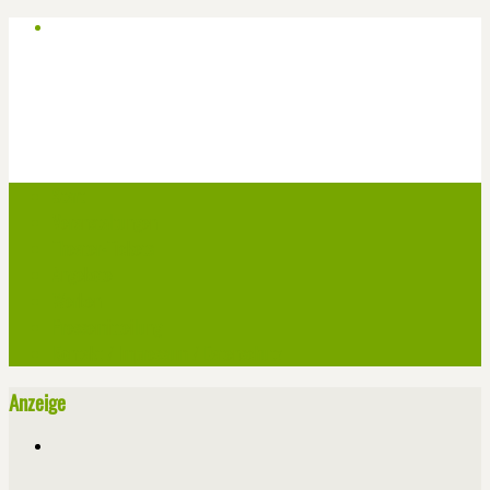
Start
Veranstaltungen
Theater-Tickets
Angebote
Werben
Pressemitteilung
Kontakt / Impressum / Datenschutz
Anzeige