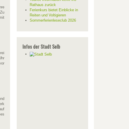
Rathaus zurück
hre
Ferienkurs bietet Einblicke in
 Zu
Reiten und Voltigieren
mit
Sommerferienleseclub 2026
Infos der Stadt Selb
rei
Uhr
vor
und
erk
auf
les