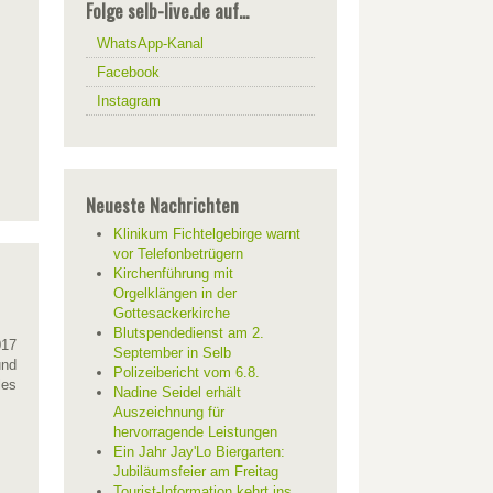
Folge selb-live.de auf...
WhatsApp-Kanal
Facebook
Instagram
Neueste Nachrichten
Klinikum Fichtelgebirge warnt
vor Telefonbetrügern
Kirchenführung mit
Orgelklängen in der
Gottesackerkirche
Blutspendedienst am 2.
017
September in Selb
und
Polizeibericht vom 6.8.
les
Nadine Seidel erhält
Auszeichnung für
hervorragende Leistungen
Ein Jahr Jay'Lo Biergarten:
Jubiläumsfeier am Freitag
Tourist-Information kehrt ins