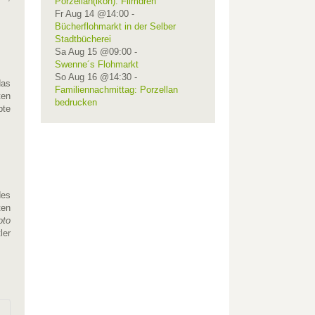
Porzellan(ikon): Filmdreh
Fr Aug 14 @14:00
-
Bücherflohmarkt in der Selber
Stadtbücherei
Sa Aug 15 @09:00
-
Swenne´s Flohmarkt
So Aug 16 @14:30
-
das
Familiennachmittag: Porzellan
ten
bedrucken
bte
des
ten
oto
ler