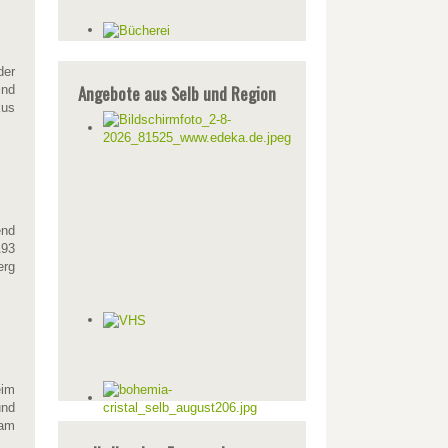
der
Angebote aus Selb und Region
ind
kus
end
A93
erg
eim
und
 am