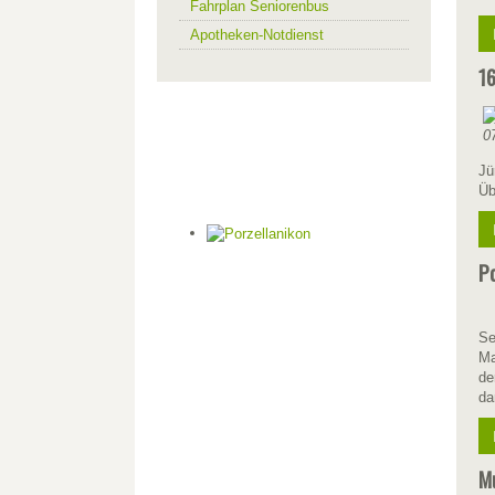
Fahrplan Seniorenbus
Apotheken-Notdienst
16
Jü
Üb
Po
Se
Ma
de
da
Mu