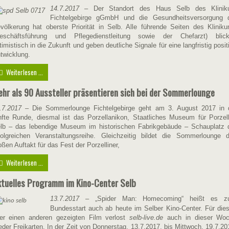
14.7.2017
– Der Standort des Haus Selb des Klini
Fichtelgebirge gGmbH und die Gesundheitsversorgung 
völkerung hat oberste Priorität in Selb. Alle führende Seiten des Klinik
eschäftsführung und Pflegedienstleitung sowie der Chefarzt) blic
timistisch in die Zukunft und geben deutliche Signale für eine langfristig posit
twicklung.
Weiterlesen ...
hr als 90 Aussteller präsentieren sich bei der Sommerlounge
.7.2017
– Die Sommerlounge Fichtelgebirge geht am 3. August 2017 in 
nfte Runde, diesmal ist das Porzellanikon, Staatliches Museum für Porzel
lb – das lebendige Museum im historischen Fabrikgebäude – Schauplatz 
folgreichen Veranstaltungsreihe. Gleichzeitig bildet die Sommerlounge 
oßen Auftakt für das Fest der Porzelliner,
Weiterlesen ...
tuelles Programm im Kino-Center Selb
13.7.2017
– „Spider Man: Homecoming“ heißt es z
Bundesstart auch ab heute im Selber Kino-Center. Für die
er einen anderen gezeigten Film verlost
selb-live.de
auch in dieser Wo
eder Freikarten. In der Zeit von Donnerstag, 13.7.2017, bis Mittwoch, 19.7.20