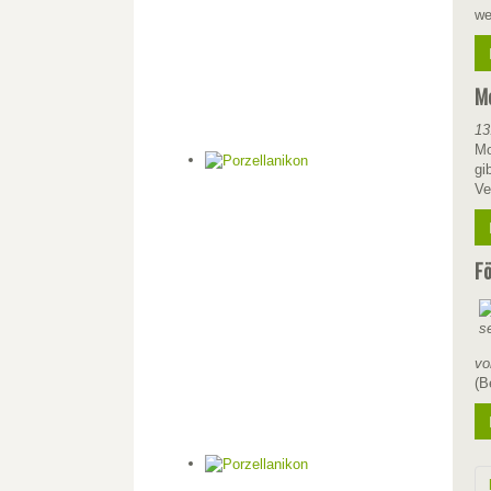
we
Mo
13
Mo
gi
Ve
Fö
vo
(B