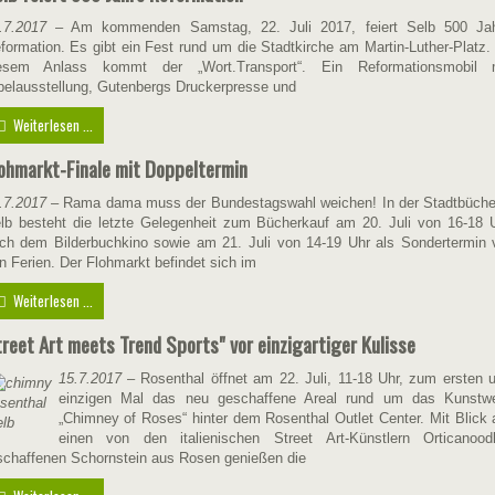
.7.2017
– Am kommenden Samstag, 22. Juli 2017, feiert Selb 500 Ja
formation. Es gibt ein Fest rund um die Stadtkirche am Martin-Luther-Platz.
esem Anlass kommt der „Wort.Transport“. Ein Reformationsmobil 
belausstellung, Gutenbergs Druckerpresse und
Weiterlesen ...
ohmarkt-Finale mit Doppeltermin
.7.2017
– Rama dama muss der Bundestagswahl weichen! In der Stadtbüche
lb besteht die letzte Gelegenheit zum Bücherkauf am 20. Juli von 16-18 
ch dem Bilderbuchkino sowie am 21. Juli von 14-19 Uhr als Sondertermin 
n Ferien. Der Flohmarkt befindet sich im
Weiterlesen ...
reet Art meets Trend Sports" vor einzigartiger Kulisse
15.7.2017
– Rosenthal öffnet am 22. Juli, 11-18 Uhr, zum ersten 
einzigen Mal das neu geschaffene Areal rund um das Kunstw
„Chimney of Roses“ hinter dem Rosenthal Outlet Center. Mit Blick 
einen von den italienischen Street Art-Künstlern Orticanood
schaffenen Schornstein aus Rosen genießen die