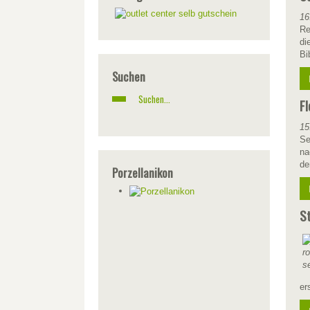
16
Re
di
Bi
Suchen
Fl
15
Se
na
de
Porzellanikon
St
er