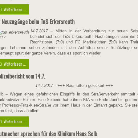
Weiterlesen ...
 Neuzugänge beim TuS Erkersreuth
14.7.2017
– Mitten in der Vorbereitung zur neuen Sai
befindet sich der TuS Erkersreuth. Nach Siegen über die
Regnitzlosau (7:0) und FC Marktleuthen (5:0) kann Trai
rgen Lehmann schon zufrieden mit den Auftritten seiner Schützlinge se
erhaupt spürt der ganze Verein, dass es sportlich wieder
Weiterlesen ...
lizeibericht vom 14.7.
14.7.2017
– +++ Radmuttern gelockert +++
lb – Wegen eines gefährlichen Eingriffs in den Straßenverkehr ermittelt 
rktredwitzer Polizei. Eine Selberin hatte ihren KIA von Ende Juni bis gestern
r Professor-Fritz-Klee-Straße vor ihrem Haus in der Einfahrt geparkt. Sie stel
nn fest, dass an allen
Weiterlesen ...
tmacher sprechen für das Klinikum Haus Selb