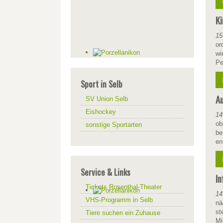
Ki
15
or
wi
Pe
Sport in Selb
Au
SV Union Selb
Eishockey
14
ob
sonstige Sportarten
be
en
Service & Links
In
Tickets Rosenthal-Theater
14
VHS-Programm in Selb
nä
st
Tiere suchen ein Zuhause
Mi