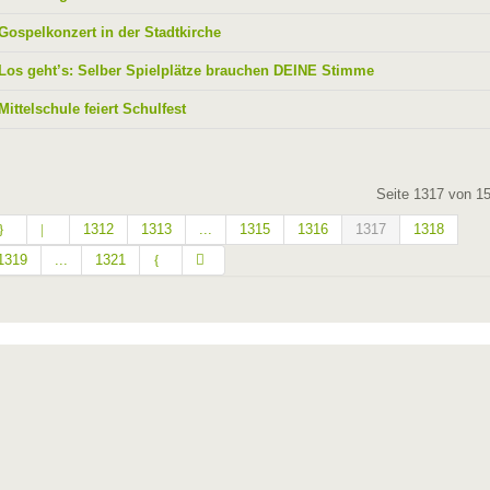
Gospelkonzert in der Stadtkirche
Los geht’s: Selber Spielplätze brauchen DEINE Stimme
Mittelschule feiert Schulfest
Seite 1317 von 1
1312
1313
...
1315
1316
1317
1318
1319
...
1321