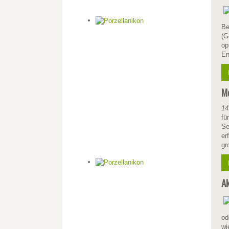
Be
(G
op
En
Me
14
fü
Se
er
gr
Ak
od
wi