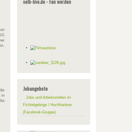
selb-live.de - Fan werden
son
 SG
ner
in.
Jobangebote
die
 in
Jobs und Arbeitsstellen im
lte
Fichtelgebirge / Hochfranken
(Facebook-Gruppe)