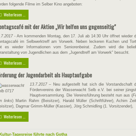
rden folgende Filme im Selber Kino angeboten:
Weiterlesen ...
ntagscafé mit der Aktion „Wir helfen uns gegenseitig"
.7.2017
- Am kommenden Montag, den 17. Juli ab 14:30 Uhr öffnet wieder 
ntagscafé im Selbwerktreff am Vorwerk. Neben leckeren Kuchen und Tor
bt es wieder Informationen vom Seniorenbeirat. Zudem wird die belie
ranstaltung von Jugendlichen aus dem „Jugendtreff am Vorwerk" besucht.
Weiterlesen ...
rderung der Jugendarbeit als Hauptaufgabe
13.7.2017
– Neu aufgestellt hat sich die Vorstandschaft 
Fördervereins der Wasserwacht Selb e.V. bei seiner jüngs
Hauptversammlung. Die Vereinsführung besteht nun aus (
F
n links
) Martin Rahm (Beisitzer), Harald Müller (Schriftführer), Achim Zeit
eisitzer), Dagmar Grimm-Müller (Kassier), Jörg Schmidling (1. Vorsitzender),
Weiterlesen ...
Kultur-Tagesreise führte nach Gotha