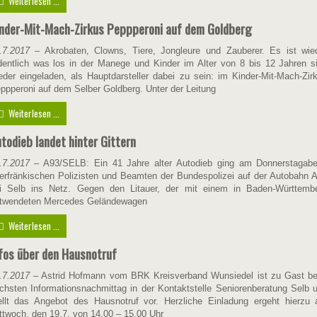
Weiterlesen ...
nder-Mit-Mach-Zirkus Peppperoni auf dem Goldberg
.7.2017
– Akrobaten, Clowns, Tiere, Jongleure und Zauberer. Es ist wie
dentlich was los in der Manege und Kinder im Alter von 8 bis 12 Jahren s
eder eingeladen, als Hauptdarsteller dabei zu sein: im Kinder-Mit-Mach-Zir
ppperoni auf dem Selber Goldberg. Unter der Leitung
Weiterlesen ...
todieb landet hinter Gittern
.7.2017
– A93/SELB: Ein 41 Jahre alter Autodieb ging am Donnerstagab
erfränkischen Polizisten und Beamten der Bundespolizei auf der Autobahn 
i Selb ins Netz. Gegen den Litauer, der mit einem in Baden-Württemb
twendeten Mercedes Geländewagen
Weiterlesen ...
fos über den Hausnotruf
.7.2017
– Astrid Hofmann vom BRK Kreisverband Wunsiedel ist zu Gast b
chsten Informationsnachmittag in der Kontaktstelle Seniorenberatung Selb 
ellt das Angebot des Hausnotruf vor. Herzliche Einladung ergeht hierzu
ttwoch, den 19.7. von 14.00 – 15.00 Uhr