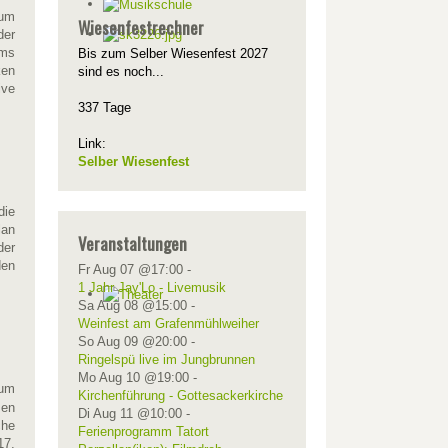
kum
Wiesenfestrechner
der
ums
Bis zum Selber Wiesenfest 2027
ken
sind es noch...
ive
337 Tage
Link:
Selber Wiesenfest
die
lan
Veranstaltungen
der
den
Fr Aug 07 @17:00
-
1 Jahr Jay'Lo - Livemusik
Sa Aug 08 @15:00
-
Weinfest am Grafenmühlweiher
So Aug 09 @20:00
-
Ringelspü live im Jungbrunnen
Mo Aug 10 @19:00
-
um
Kirchenführung - Gottesackerkirche
sen
Di Aug 11 @10:00
-
che
Ferienprogramm Tatort
17,