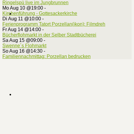
Ringelspü live im Jungbrunnen
Mo Aug 10 @19:00
-
Kirchenführung - Gottesackerkirche
Di Aug 11 @10:00
-
Ferienprogramm Tatort Porzellan(ikon): Filmdreh
Fr Aug 14 @14:00
-
Bücherflohmarkt in der Selber Stadtbücherei
Sa Aug 15 @09:00
-
Swenne´s Flohmarkt
So Aug 16 @14:30
-
Familiennachmittag: Porzellan bedrucken