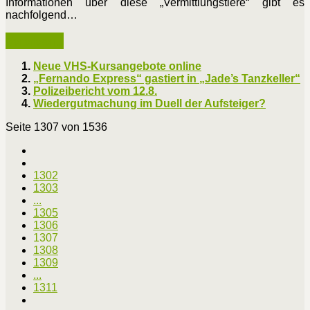
Informationen über diese „Vermittlungstiere“ gibt es
nachfolgend…
Weiterlesen ...
Neue VHS-Kursangebote online
„Fernando Express“ gastiert in „Jade’s Tanzkeller“
Polizeibericht vom 12.8.
Wiedergutmachung im Duell der Aufsteiger?
Seite 1307 von 1536
1302
1303
...
1305
1306
1307
1308
1309
...
1311