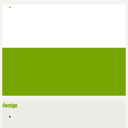
Start
Veranstaltungen
Theater-Tickets
Angebote
Werben
Pressemitteilung
Kontakt / Impressum / Datenschutz
Anzeige