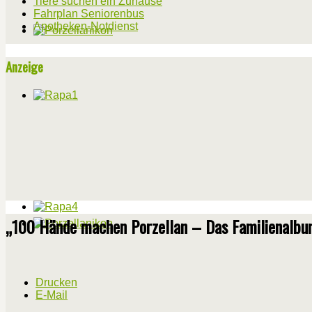
Tiere suchen ein Zuhause
Fahrplan Seniorenbus
Apotheken-Notdienst
Anzeige
„100 Hände machen Porzellan – Das Familienalbum
Drucken
E-Mail