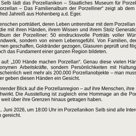
 Selb lädt das Porzellanikon – Staatliches Museum für Porzel
zellan – Das Familienalbum der Porzelliner“ zeigt ab dem 
red Jahreiß aus Hohenberg a.d. Eger.
nschen porträtiert, deren Leben untrennbar mit dem Porzellan 
 die mit ihren Händen, ihrem Wissen und ihrem Stolz Generat
um der Porzelliner: 50 eindrucksvolle Porträts voller Wür
Handwerk, sondern von einem Lebensgefühl. Von Familien, d
en geschaffen, Goldränder gezogen, Glasuren geprüft und fili
edoch das Fundament einer ganzen Region bildeten.
uch auf: „100 Hände machen Porzellan“. Genau diese vielen Hä
onymen Arbeitskräfte, sondern Persönlichkeiten mit Haltung
rscheinlich weit mehr als 200.000 Porzellanobjekte – man muss
lder geben diesen Händen ein Gesicht.
hrender Blick auf die Porzellanregion – auf ihre Menschen, ihre
hwirkt. Die Ausstellung ist zugleich eine Hommage an die Porz
 weit über ihre Grenzen hinaus getragen haben.
 Juni 2026, um 18:00 Uhr im Porzellanikon Selb sind alle Inter
 gereicht.