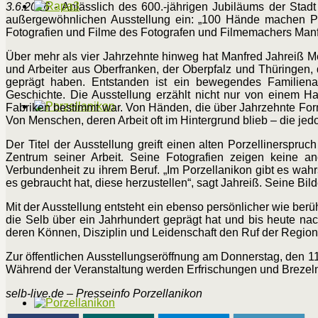
3.6.2026
- Anlässlich des 600.-jährigen Jubiläums der Stadt
außergewöhnlichen Ausstellung ein: „100 Hände machen Por
Fotografien und Filme des Fotografen und Filmemachers Manf
Über mehr als vier Jahrzehnte hinweg hat Manfred Jahreiß Me
und Arbeiter aus Oberfranken, der Oberpfalz und Thüringen,
geprägt haben. Entstanden ist ein bewegendes Familienalb
Geschichte. Die Ausstellung erzählt nicht nur von einem 
Fabriken bestimmt war. Von Händen, die über Jahrzehnte Form
Von Menschen, deren Arbeit oft im Hintergrund blieb – die j
Der Titel der Ausstellung greift einen alten Porzellinerspr
Zentrum seiner Arbeit. Seine Fotografien zeigen keine an
Verbundenheit zu ihrem Beruf. „Im Porzellanikon gibt es wah
es gebraucht hat, diese herzustellen“, sagt Jahreiß. Seine Bi
Mit der Ausstellung entsteht ein ebenso persönlicher wie berü
die Selb über ein Jahrhundert geprägt hat und bis heute nac
deren Können, Disziplin und Leidenschaft den Ruf der Region
Zur öffentlichen Ausstellungseröffnung am Donnerstag, den 11.
Während der Veranstaltung werden Erfrischungen und Brezeln
selb-live.de – Presseinfo Porzellanikon