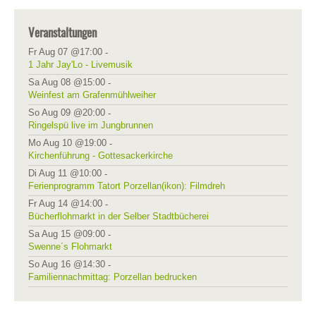
Veranstaltungen
Fr Aug 07 @17:00
-
1 Jahr Jay'Lo - Livemusik
Sa Aug 08 @15:00
-
Weinfest am Grafenmühlweiher
So Aug 09 @20:00
-
Ringelspü live im Jungbrunnen
Mo Aug 10 @19:00
-
Kirchenführung - Gottesackerkirche
Di Aug 11 @10:00
-
Ferienprogramm Tatort Porzellan(ikon): Filmdreh
Fr Aug 14 @14:00
-
Bücherflohmarkt in der Selber Stadtbücherei
Sa Aug 15 @09:00
-
Swenne´s Flohmarkt
So Aug 16 @14:30
-
Familiennachmittag: Porzellan bedrucken