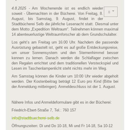
4.8.2025
- Am Wochenende ist es endlich wieder
soweit - Übernachten in der Bücherei. Von Freitag, 8.
August, bis Samstag, 9. August, findet in der
Stadtbücherei Selb die jährliche Lesenacht statt. Diesmal unter
dem Motto „Expedition Weltraum“. Teilnehmen können maximal
14 abenteuerlustige Weltraumforscher ab dem Grundschulalter.
Los geht’s am Freitag um 16:00 Uhr. Nachdem die passende
Ausrüstung gebastelt ist, geht es auf große Entdeckungsreise,
um unser Sonnensystem und den Sternenhimmel besser
kennen zu lernen. Danach werden die Schlaflager zwischen
den Regalen errichtet und dem traditionellen Versteckspiel und
Lesen im Taschenlampenlicht steht nichts mehr im Weg.
Am Samstag können die Kinder um 10:00 Uhr wieder abgeholt
werden. Der Kostenbeitrag beträgt 12 Euro pro Kind (Bitte bei
der Anmeldung mitbringen). Anmeldeschluss ist der 1. August.
Nähere Infos und Anmeldeformulare gibt es in der Bücherei:
Friedrich-Ebert-Straße 7, Tel.: 760 157
info​
@
​stadtbuecherei-selb.de
Öffnungszeiten: Di und Do 10-18, Mi und Fr 14-18, Sa 10-12