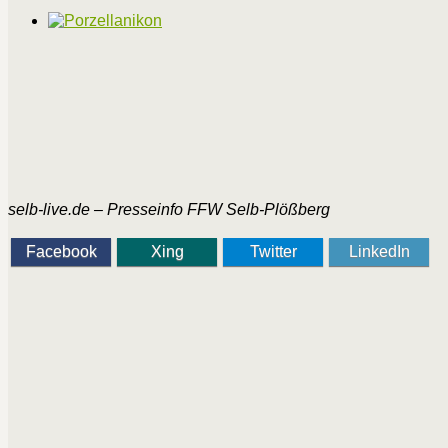
selb-live.de – Presseinfo FFW Selb-Plößberg
Facebook
Xing
Twitter
LinkedIn