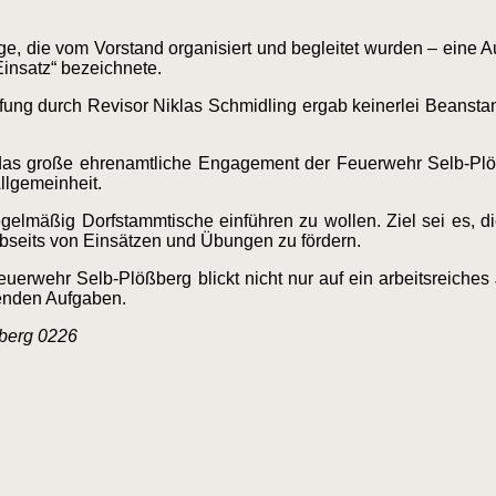
ge, die vom Vorstand organisiert und begleitet wurden – eine 
insatz“ bezeichnete.
fung durch Revisor Niklas Schmidling ergab keinerlei Beanst
das große ehrenamtliche Engagement der Feuerwehr Selb-Plö
llgemeinheit.
egelmäßig Dorfstammtische einführen zu wollen. Ziel sei es, d
abseits von Einsätzen und Übungen zu fördern.
erwehr Selb-Plößberg blickt nicht nur auf ein arbeitsreiches 
enden Aufgaben.