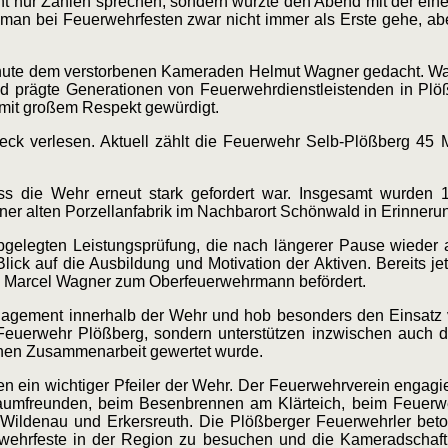
icht nur Zahlen sprechen, sondern würzte den Abend mit der ei
an bei Feuerwehrfesten zwar nicht immer als Erste gehe, aber
inute dem verstorbenen Kameraden Helmut Wagner gedacht. Wa
nd prägte Generationen von Feuerwehrdienstleistenden in Plö
mit großem Respekt gewürdigt.
k verlesen. Aktuell zählt die Feuerwehr Selb-Plößberg 45 Mi
ss die Wehr erneut stark gefordert war. Insgesamt wurden 1
ner alten Porzellanfabrik im Nachbarort Schönwald in Erinneru
bgelegten Leistungsprüfung, die nach längerer Pause wieder 
ick auf die Ausbildung und Motivation der Aktiven. Bereits jet
e Marcel Wagner zum Oberfeuerwehrmann befördert.
gement innerhalb der Wehr und hob besonders den Einsatz 
r Feuerwehr Plößberg, sondern unterstützen inzwischen auch 
ichen Zusammenarbeit gewertet wurde.
n ein wichtiger Pfeiler der Wehr. Der Feuerwehrverein engagi
mfreunden, beim Besenbrennen am Klärteich, beim Feuerwehr
Wildenau und Erkersreuth. Die Plößberger Feuerwehrler beton
uerwehrfeste in der Region zu besuchen und die Kameradschaf