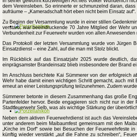
In seiner gewohnt kurzweiligen Art ließ Volker Wunderlich n
dem Vereinsleben. So erinnerte er schmunzelnd daran, dass m
aufräume – „Kameradschaft hört eben nicht beim Einsatz auf“.
Zu Beginn der Versammlung wurde in einer stillen Gedenkm
verstarb, war beeindruckende 70 Jahre Mitglied der Wehr u
Verbundenheit zur Feuerwehr wurden von allen Anwesenden 
Das Protokoll der letzten Versammlung wurde von Jürgen Bec
Einsatzdienst – eine Zahl, auf die man mit Stolz blickt.
Im Rückblick auf das Einsatzjahr 2025 wurde deutlich, da
einprägsamster Brandeinsatz blieb insbesondere der Brand ei
Im Anschluss berichtete Kai Sümmerer von der erfolgreich a
Wehr habe damit einen wichtigen Schritt gemacht, auch mit Bl
erneut an einer Leistungsprüfung teilzunehmen. Zudem wurd
Sümmerer betonte in diesem Zusammenhang das große Enga
Partenfelder hervor. Beide engagieren sich nicht nur in de
Stadtfeuerwehr Selb, was als wichtige Stärkung der überörtl
Neben dem aktiven Feuerwehrdienst ist auch das Vereinslebe
unter anderem beim Maibaumfest gemeinsam mit den Maibau
„Kirche im Dorf“ sowie bei Besuchen der Feuerwehrfeste in 
künftig wieder verstärkt „auf die Fahne zu schreiben“, Fe