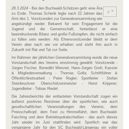
28.3.2024
- Bei den Buchwald-Schützen geht eine Ära
zu Ende. Thomas Schenk legte nach 22 Jahren das
Amt des 1. Vorsitzenden zur Generalversammlung wie
angekündigt nieder. Bekannt für sein Engagement für die
Jugend und die Gemeinschaft, hinterlässt er eine
beeindruckende Bilanz und große Fußstapfen, die nicht einfach
zu füllen sein werden. Als Ehrenvorsitzender bleibt er dem
Verein aber nach wie vor erhalten und steht ihm auch in
Zukunft mit Rat und Tat zur Seite.
Im Rahmen der jährlichen Generalversammlung wurde die neue
Vorstandschaft des Vereins einstimmig gewählt: Vorsitzende -
Jürgen Fischer, Benedikt Wiesnet, Hans-Jürgen Groh; Kassier
& Mitgliederverwaltung - Thomas Golla; Schriftführer &
Öffentlichkeitsarbeit - Peter Rogler; Sportleiter - Stefan
Steinbruckner; Oberschützenmeister - Horst Krippner;
Jugendleiter - Tobias Riedel.
Die Jahresberichte der entlasteten Vorstandschaft zogen ein
äußerst positives Resümee über die sportlichen, wie auch
gesellschaftlichen Veranstaltungen des Vereins, dem
Preisschafkopf, dem Fest zu Himmelfahrt, dem Buchwald-
Fasching und dem Betriebspokalschießen - das auch dieses
Jahr wieder im Juni stattfinden wird. Sportlich war das
vergangene Jahr für den SC Buchwald-Längenau ein voller