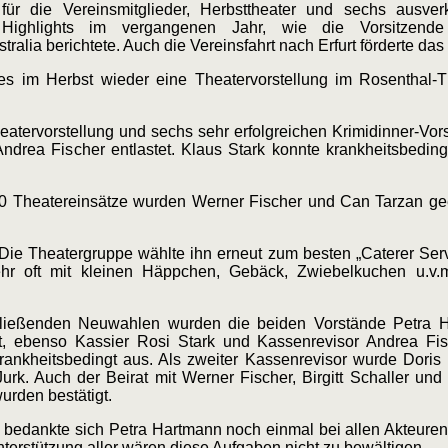
 die Vereinsmitglieder, Herbsttheater und sechs ausverka
 Highlights im vergangenen Jahr, wie die Vorsitzend
alia berichtete. Auch die Vereinsfahrt nach Erfurt förderte das
 es im Herbst wieder eine Theatervorstellung im Rosenthal
eatervorstellung und sechs sehr erfolgreichen Krimidinner-Vor
drea Fischer entlastet. Klaus Stark konnte krankheitsbeding
 50 Theatereinsätze wurden Werner Fischer und Can Tarzan gee
Die Theatergruppe wählte ihn erneut zum besten „Caterer Ser
hr oft mit kleinen Häppchen, Gebäck, Zwiebelkuchen u.v.m
ließenden Neuwahlen wurden die beiden Vorstände Petra H
, ebenso Kassier Rosi Stark und Kassenrevisor Andrea Fisc
ankheitsbedingt aus. Als zweiter Kassenrevisor wurde Doris He
Jurk. Auch der Beirat mit Werner Fischer, Birgitt Schaller u
urden bestätigt.
bedankte sich Petra Hartmann noch einmal bei allen Akteure
nterstützung aller wären diese Aufgaben nicht zu bewältigen.