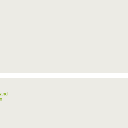
tand
rn