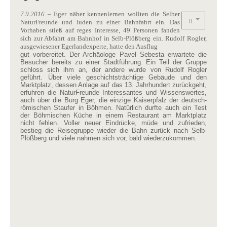
7.9.2016
–
Eger näher kennenlernen wollten die Selber
NaturFreunde und luden zu einer Bahnfahrt ein. Das
Vorhaben stieß auf reges Interesse, 49 Personen fanden
sich zur Abfahrt am Bahnhof in Selb-Plößberg ein. Rudolf Rogler,
ausgewiesener Egerlandexperte, hatte den Ausflug
gut vorbereitet. Der Archäologe Pavel Sebesta erwartete die
Besucher bereits zu einer Stadtführung. Ein Teil der Gruppe
schloss sich ihm an, der andere wurde von Rudolf Rogler
geführt. Über viele geschichtsträchtige Gebäude und den
Marktplatz, dessen Anlage auf das 13. Jahrhundert zurückgeht,
erfuhren die NaturFreunde Interessantes und Wissenswertes,
auch über die Burg Eger, die einzige Kaiserpfalz der deutsch-
römischen Staufer in Böhmen. Natürlich durfte auch ein Test
der Böhmischen Küche in einem Restaurant am Marktplatz
nicht fehlen. Voller neuer Eindrücke, müde und zufrieden,
bestieg die Reisegruppe wieder die Bahn zurück nach Selb-
Plößberg und viele nahmen sich vor, bald wiederzukommen.