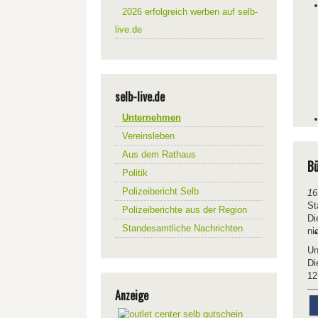
2026 erfolgreich werben auf selb-
live.de
selb-live.de
Unternehmen
Vereinsleben
Aus dem Rathaus
Bü
Politik
Polizeibericht Selb
16
St
Polizeiberichte aus der Region
Di
Standesamtliche Nachrichten
ni
Un
Di
12
Anzeige