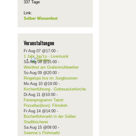
337 Tage
Link:
Selber Wiesenfest
Veranstaltungen
Fr Aug 07 @17:00
-
1 Jahr Jay'Lo - Livemusik
Sa Aug 08 @15:00
-
Weinfest am Grafenmühlweiher
So Aug 09 @20:00
-
Ringelspü live im Jungbrunnen
Mo Aug 10 @19:00
-
Kirchenführung - Gottesackerkirche
Di Aug 11 @10:00
-
Ferienprogramm Tatort
Porzellan(ikon): Filmdreh
Fr Aug 14 @14:00
-
Bücherflohmarkt in der Selber
Stadtbücherei
Sa Aug 15 @09:00
-
Swenne´s Flohmarkt