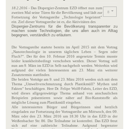
18.2.2016
- Das Dispergier-Zentrum EZD öffnet nun zum
zweiten Mal seine Türen für die Bevölkerung und lädt zur
Fortsetzung der Vortragsreihe „Technologie begeistert“
ein. Ziel dieser Vortragsreihe ist es, die Aktivitäten des
Dispergier-Zentrums für die Bevölkerung transparenter zu
machen sowie Technologien, die uns allen auch im Alltag
begegnen, verständlich zu erläutern.
Die Vortragsreihe startete bereits im April 2015 mit dem Vortrag
„Nanotechnologie in unserem täglichen Leben – Segen oder
Fluch?“. Der für den 10. Februar 2016 angesetzte Termin musste
leider krankheitsbedingt verschoben werden. Dieser Vortrag soll
nun am 9. März im EZD in Selb nachgeholt werden. Weiterhin wird
aufgrund der vielen Interessenten am 23. März ein weiterer
Zusatztermin stattfinden.
Die beiden Vorträge am 9. und 23. März 2016 werden sich mit dem
Thema „Umweltverschmutzung durch Plastikmüll? Mythen und
Fakten“ beschäftigen. Herr Dr. Felipe Wolff-Fabris, Leiter des EZD,
wird dieses allgegenwärtige Thema anhand von anschaulichen
Beispielen präsentieren sowie näher auf Bio-Kunststoffe als
mögliche Lösung zum Plastikmüll eingehen.
Alle interessierten Bürger und Bürgerinnen sind herzlich
eingeladen zur Fortsetzung der Vortragsreihe am Mittwoch, den 09.
März oder den 23. März 2016 um 18.30 Uhr in das EZD in der
Weißenbacher Str. 86. Die Teilnahme ist kostenfrei. Das EZD freut
sich auf eine zahlreiche Teilnahme. Aufgrund begrenzter