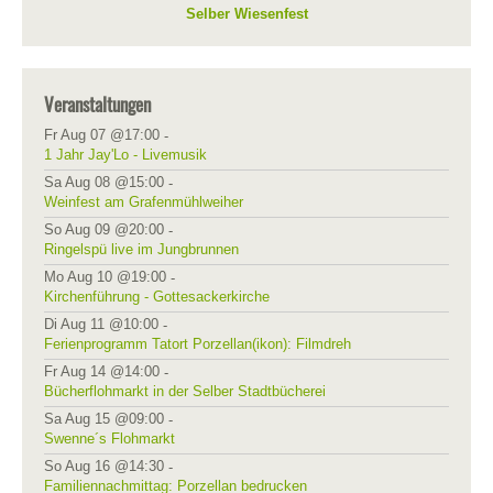
Selber Wiesenfest
Veranstaltungen
Fr Aug 07 @17:00
-
1 Jahr Jay'Lo - Livemusik
Sa Aug 08 @15:00
-
Weinfest am Grafenmühlweiher
So Aug 09 @20:00
-
Ringelspü live im Jungbrunnen
Mo Aug 10 @19:00
-
Kirchenführung - Gottesackerkirche
Di Aug 11 @10:00
-
Ferienprogramm Tatort Porzellan(ikon): Filmdreh
Fr Aug 14 @14:00
-
Bücherflohmarkt in der Selber Stadtbücherei
Sa Aug 15 @09:00
-
Swenne´s Flohmarkt
So Aug 16 @14:30
-
Familiennachmittag: Porzellan bedrucken