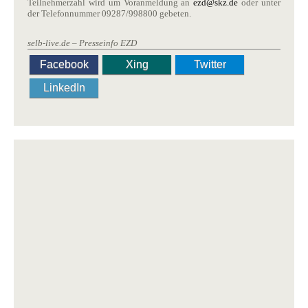
Teilnehmerzahl wird um Voranmeldung an
ezd​
@
​skz.de
oder unter
der Telefonnummer 09287/998800 gebeten.
selb-live.de – Presseinfo EZD
Facebook
Xing
Twitter
LinkedIn