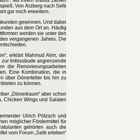
aum“. Mit ihrem Imbiss zählen
hspieß. Von Arzberg nach Selb
nt gar noch erweitern.
mmkunden gewinnen. Und dabei
Kunden aus dem Ort an. Häufig
attformen werden sie unter den
 des vergangenen Jahres. Die
 entschieden.
en“, erklärt Mahmud Alim, der
 zur Imbissbude angrenzende
en die Renovierungsarbeiten
en. Eine Kombination, die in
ßen
über Dönerteller bis hin zu
nbieten zu können.
elber „Dönertraum“ aber schon
za, Chicken Wings und Salaten
germeister Ulrich Pötzsch und
hen möglicher Fördermittel für
atulanten gehörten auch die
lfel vom Forum „Selb erleben“