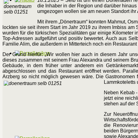
18.1.2025 –
Selb ist um einen Dönerladen rei
die Inhaber in der Region und darüber hinaus
umgezogen wollen sie am neuen Standort ihr A
Mit ihrem „Dönertraum“ konnten Mahmut, Osm
lockten sie seit ihrem Start im Jahr 2019 zu ihrem Imbiss am
wurden für die türkischen Spezialitäten gar einige Kilometer
Top-Adressen aufgeführt und positiv bewertet. Auch aus Sel
Familie Alim, die außerdem in Mitterteich noch ein Restaurant 
Der Grund hierfür: „Wir wollen hier auch in diesem Jahr uns
dieses zusammen mit seinem Frau Alexandra und seinem Bru
Gebäude, in dem früher unter anderem ein Getränkemarkt 
abgeschlossen und das Restaurant eröffnet werden. Parallel
Arzberg so nicht möglich gewesen wäre. Die Gastronomen fr
Lammkoteletts 
Neben Kebab - 
jetzt eine reic
stehen auf der 
Zur Neueröffnu
Wirtschaftsförd
die Renovierun
beiden Bürgerm
sowie Alexande