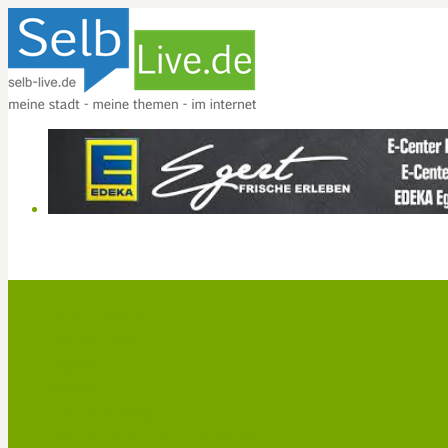
Start
Veranstaltungen
Theater-Tickets
Angebote
Werben
Pressemitteilung
Kontakt / Impressum / Datenschutz