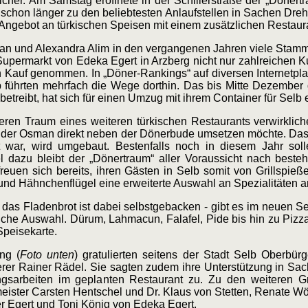
cher. Am Samstag eröffnete in der Schillerstraße der „Dönertr
 schon länger zu den beliebtesten Anlaufstellen in Sachen Dre
ngebot an türkischen Speisen mit einem zusätzlichen Restaura
an und Alexandra Alim in den vergangenen Jahren viele Sta
 Supermarkt von Edeka Egert in Arzberg nicht nur zahlreichen 
 in Kauf genommen. In „Döner-Rankings“ auf diversen Internetpl
b führten mehrfach die Wege dorthin. Das bis Mitte Dezember
betreibt, hat sich für einen Umzug mit ihrem Container für Selb
eren Traum eines weiteren türkischen Restaurants verwirklich
der Osman direkt neben der Dönerbude umsetzen möchte. Das
war, wird umgebaut. Bestenfalls noch in diesem Jahr soll
 dazu bleibt der „Dönertraum“ aller Voraussicht nach besteh
euen sich bereits, ihren Gästen in Selb somit von Grillspie
und Hähnchenflügel eine erweiterte Auswahl an Spezialitäten a
das Fladenbrot ist dabei selbstgebacken - gibt es im neuen S
hliche Auswahl. Dürum, Lahmacun, Falafel, Pide bis hin zu Piz
Speisekarte.
ng (
Foto unten
) gratulierten seitens der Stadt Selb Oberbür
erer Rainer Rädel. Sie sagten zudem ihre Unterstützung in Sac
gsarbeiten im geplanten Restaurant zu. Zu den weiteren Gr
eister Carsten Hentschel und Dr. Klaus von Stetten, Renate Wö
r Egert und Toni König von Edeka Egert.