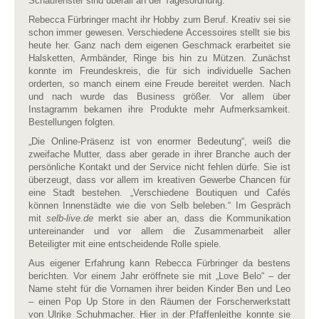
Schaufenster sind überall an der Tagesordnung.
Rebecca Fürbringer macht ihr Hobby zum Beruf. Kreativ sei sie
schon immer gewesen. Verschiedene Accessoires stellt sie bis
heute her. Ganz nach dem eigenen Geschmack erarbeitet sie
Halsketten, Armbänder, Ringe bis hin zu Mützen. Zunächst
konnte im Freundeskreis, die für sich individuelle Sachen
orderten, so manch einem eine Freude bereitet werden. Nach
und nach wurde das Business größer. Vor allem über
Instagramm bekamen ihre Produkte mehr Aufmerksamkeit.
Bestellungen folgten.
„Die Online-Präsenz ist von enormer Bedeutung“, weiß die
zweifache Mutter, dass aber gerade in ihrer Branche auch der
persönliche Kontakt und
der Service nicht fehlen dürfe. Sie ist
überzeugt, dass vor allem im kreativen Gewerbe Chancen für
eine Stadt bestehen. „Verschiedene Boutiquen und Cafés
können Innenstädte wie die von Selb beleben.“ Im Gespräch
mit
selb-live.de
merkt sie aber an, dass die Kommunikation
untereinander und vor allem die Zusammenarbeit aller
Beteiligter mit eine entscheidende Rolle spiele.
Aus eigener Erfahrung kann Rebecca Fürbringer da bestens
berichten. Vor einem Jahr eröffnete sie mit „Love Belo“ – der
Name steht für die Vornamen ihrer beiden Kinder Ben und Leo
– einen Pop Up Store in den Räumen der Forscherwerkstatt
von Ulrike Schuhmacher. Hier in der Pfaffenleithe konnte sie