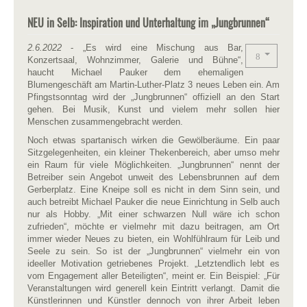
NEU in Selb: Inspiration und Unterhaltung im „Jungbrunnen“
2.6.2022
- „Es wird eine Mischung aus Bar,
Konzertsaal, Wohnzimmer, Galerie und Bühne“,
haucht Michael Pauker dem ehemaligen
Blumengeschäft am Martin-Luther-Platz 3 neues Leben ein. Am
Pfingstsonntag wird der „Jungbrunnen“ offiziell an den Start
gehen. Bei Musik, Kunst und vielem mehr sollen hier
Menschen zusammengebracht werden.
Noch etwas spartanisch wirken die Gewölberäume. Ein paar
Sitzgelegenheiten, ein kleiner Thekenbereich, aber umso mehr
ein Raum für viele Möglichkeiten. „Jungbrunnen“ nennt der
Betreiber sein Angebot unweit des Lebensbrunnen auf dem
Gerberplatz. Eine Kneipe soll es nicht in dem Sinn sein, und
auch betreibt Michael Pauker die neue Einrichtung in Selb auch
nur als Hobby. „Mit einer schwarzen Null wäre ich schon
zufrieden“, möchte er vielmehr mit dazu beitragen, am Ort
immer wieder Neues zu bieten, ein Wohlfühlraum für Leib und
Seele zu sein. So ist der „Jungbrunnen“ vielmehr ein von
ideeller Motivation getriebenes Projekt. „Letztendlich lebt es
vom Engagement aller Beteiligten“, meint er. Ein Beispiel: „Für
Veranstaltungen wird generell kein Eintritt verlangt. Damit die
Künstlerinnen und Künstler dennoch von ihrer Arbeit leben