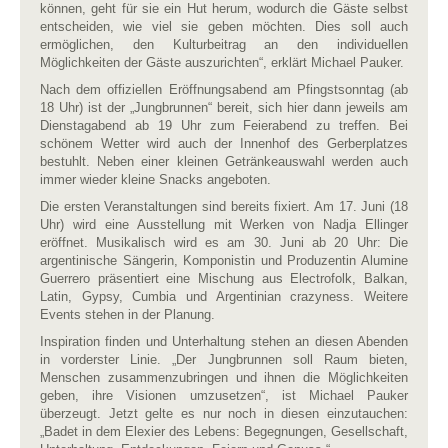
können, geht für sie ein Hut herum, wodurch die Gäste selbst
entscheiden, wie viel sie geben möchten. Dies soll auch
ermöglichen, den Kulturbeitrag an den individuellen
Möglichkeiten der Gäste auszurichten“, erklärt Michael Pauker.
Nach dem offiziellen Eröffnungsabend am Pfingstsonntag (ab
18 Uhr) ist der „Jungbrunnen“ bereit, sich hier dann jeweils am
Dienstagabend ab 19 Uhr zum Feierabend zu treffen. Bei
schönem Wetter wird auch der Innenhof des Gerberplatzes
bestuhlt. Neben einer kleinen Getränkeauswahl werden auch
immer wieder kleine Snacks angeboten.
Die ersten Veranstaltungen sind bereits fixiert. Am 17. Juni (18
Uhr) wird eine Ausstellung mit Werken von Nadja Ellinger
eröffnet. Musikalisch wird es am 30. Juni ab 20 Uhr: Die
argentinische Sängerin, Komponistin und Produzentin Alumine
Guerrero präsentiert eine Mischung aus Electrofolk, Balkan,
Latin, Gypsy, Cumbia und Argentinian crazyness. Weitere
Events stehen in der Planung.
Inspiration finden und Unterhaltung stehen an diesen Abenden
in vorderster Linie. „Der Jungbrunnen soll Raum bieten,
Menschen zusammenzubringen und ihnen die Möglichkeiten
geben, ihre Visionen umzusetzen“, ist Michael Pauker
überzeugt. Jetzt gelte es nur noch in diesen einzutauchen:
„Badet in dem Elexier des Lebens: Begegnungen, Gesellschaft,