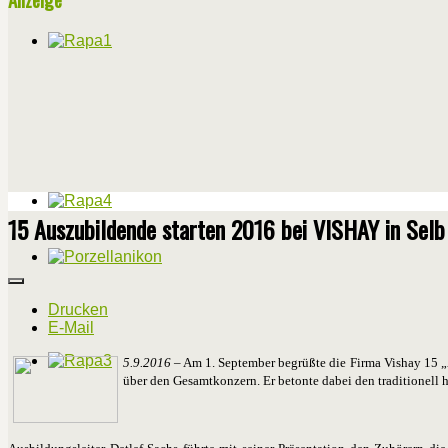
15 Auszubildende starten 2016 bei VISHAY in Selb
Drucken
E-Mail
5.9.2016
– Am 1. September begrüßte die Firma Vishay 15 „A
über den Gesamtkonzern. Er betonte dabei den traditionell