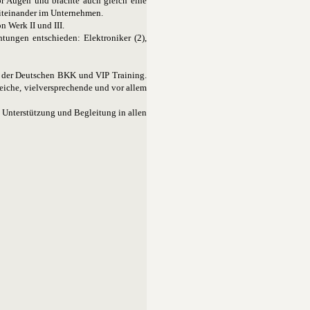
vor Augen und brachte auch gleich eine
Miteinander im Unternehmen.
 Werk II und III.
tungen entschieden: Elektroniker (2),
it der Deutschen BKK und VIP Training.
eiche, vielversprechende und vor allem
 Unterstützung und Begleitung in allen