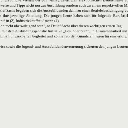
e unglaubliche Vielfalt der von Vishay gefertigten elektronischen Bauelemente 
nweise und Tipps nicht nur zur Ausbildung sondern auch zu einem respektvollen 
ef Sachs begaben sich die Auszubildenden dann zu einer Betriebsbesichtigung von
ihre jeweilige Abteilung. Die jungen Leute haben sich für folgende Berufsrich
t/-in (2), Industriekauffrau/-mann (4).
schon recht überwältigend sein“, so Detlef Sachs über diesen wichtigen ersten Tag.
lb mit dem Ausbildungsjahr die Initiative „Gesunder Start“, in Zusammenarbeit m
rnährungsexperten begleitet und können so den Grundstein legen für eine erfolgr
ewicz sowie die Jugend- und Auszubildendenvertretung sicherten den jungen Leuten