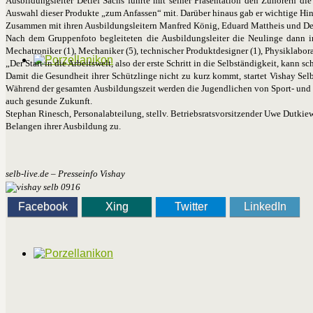
Ausbildungsleiter Detlef Sachs führte mit seiner Präsentation den Zuhörern di
Auswahl dieser Produkte „zum Anfassen“ mit. Darüber hinaus gab er wichtige Hi
Zusammen mit ihren Ausbildungsleitern Manfred König, Eduard Mattheis und Detl
Nach dem Gruppenfoto begleiteten die Ausbildungsleiter die Neulinge dann in 
Mechatroniker (1), Mechaniker (5), technischer Produktdesigner (1), Physiklaboran
„Der Start in die Arbeitswelt, also der erste Schritt in die Selbständigkeit, kann 
Damit die Gesundheit ihrer Schützlinge nicht zu kurz kommt, startet Vishay Se
Während der gesamten Ausbildungszeit werden die Jugendlichen von Sport- und E
auch gesunde Zukunft.
Stephan Rinesch, Personalabteilung, stellv. Betriebsratsvorsitzender Uwe Dutki
Belangen ihrer Ausbildung zu.
selb-live.de – Presseinfo Vishay
Facebook
Xing
Twitter
LinkedIn