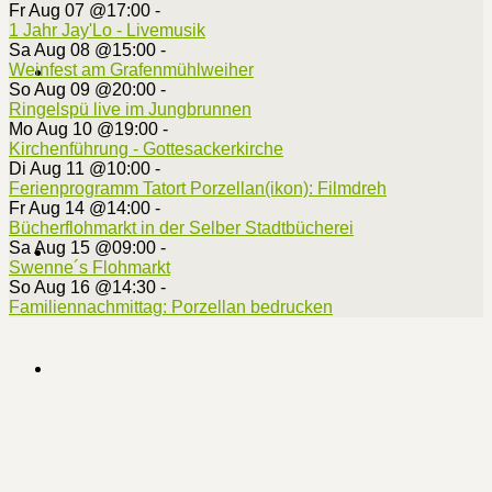
Fr Aug 07 @17:00
-
1 Jahr Jay'Lo - Livemusik
Sa Aug 08 @15:00
-
Weinfest am Grafenmühlweiher
So Aug 09 @20:00
-
Ringelspü live im Jungbrunnen
Mo Aug 10 @19:00
-
Kirchenführung - Gottesackerkirche
Di Aug 11 @10:00
-
Ferienprogramm Tatort Porzellan(ikon): Filmdreh
Fr Aug 14 @14:00
-
Bücherflohmarkt in der Selber Stadtbücherei
Sa Aug 15 @09:00
-
Swenne´s Flohmarkt
So Aug 16 @14:30
-
Familiennachmittag: Porzellan bedrucken