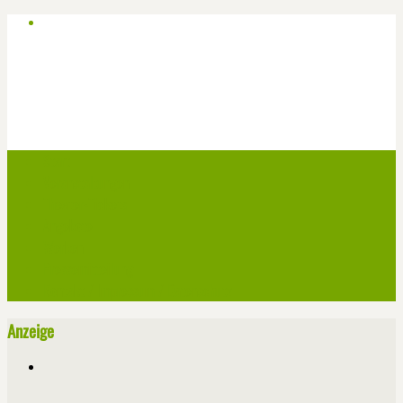
Start
Veranstaltungen
Theater-Tickets
Angebote
Werben
Pressemitteilung
Kontakt / Impressum / Datenschutz
Anzeige