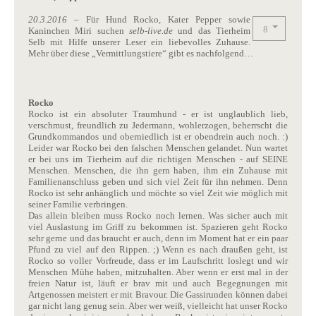
20.3.2016
– Für Hund Rocko, Kater Pepper sowie
Kaninchen Miri suchen
selb-live.de
und das Tierheim
Selb mit Hilfe unserer Leser ein liebevolles Zuhause.
Mehr über diese „Vermittlungstiere“ gibt es nachfolgend…
Rocko
Rocko ist ein absoluter Traumhund - er ist unglaublich lieb,
verschmust, freundlich zu Jedermann, wohlerzogen, beherrscht die
Grundkommandos und oberniedlich ist er obendrein auch noch. :)
Leider war Rocko bei den falschen Menschen gelandet. Nun wartet
er bei uns im Tierheim auf die richtigen Menschen - auf SEINE
Menschen. Menschen, die ihn gern haben, ihm ein Zuhause mit
Familienanschluss geben und sich viel Zeit für ihn nehmen. Denn
Rocko ist sehr anhänglich und möchte so viel Zeit wie möglich mit
seiner Familie verbringen.
Das allein bleiben muss Rocko noch lernen. Was sicher auch mit
viel Auslastung im Griff zu bekommen ist. Spazieren geht Rocko
sehr gerne und das braucht er auch, denn im Moment hat er ein paar
Pfund zu viel auf den Rippen. ;) Wenn es nach draußen geht, ist
Rocko so voller Vorfreude, dass er im Laufschritt loslegt und wir
Menschen Mühe haben, mitzuhalten. Aber wenn er erst mal in der
freien Natur ist, läuft er brav mit und auch Begegnungen mit
Artgenossen meistert er mit Bravour. Die Gassirunden können dabei
gar nicht lang genug sein. Aber wer weiß, vielleicht hat unser Rocko