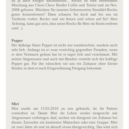
da ja auch einiges nachzuholen... Rocko ist eine interessante
Mischung aus Chow Chow Border Collie und Terrier und im Nov.
2008 geboren. Möchten Sie unseren liebenswerten Knuddel-Rocko
gerne kennenlernen? Dann schauen Sie doch mal bei uns im
Tierheim vorbei. Rocko und wir freuen und schon auf Sie! Aber
Achtung, kann gut sein, dass unser Rocko Ihr Herz im Sturm erobern
wird. :)
Pepper
Der 4jährige Kater Pepper ist nicht nur wunderschön, sondern auch
sehr lieb. Anfangs ist er zwar vorsichtig gegenüber Fremden, wenn
er aber Vertrauen gefasst hat ist er super lieb und verschmust. Mit
seinen Artgenossen und auch mit Hunden versteht sich der kräftige
Pepper gut. Für ihn wünschen wir uns ein Zuhause ohne kleine
Kinder, in dem er nach Eingewöhnung Freigang bekommt.
Miri
Miri wurde am 15.03.2016 zu uns gebracht, da ihr Partner
verstorben ist. Damit Miri ihr Leben wieder tiergerecht mit
Artgenossen verbringen darf, suchen wir dringend ein Zuhause bei
diesen. Entweder ein kastriertes Männchen oder eine Gruppe. Miri
ist zwei Jahre alt und ist aktuell etwas übergewichtig. Das wird sich