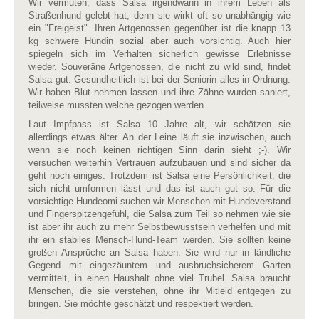
Wir vermuten, dass Salsa irgendwann in ihrem Leben als
Straßenhund gelebt hat, denn sie wirkt oft so unabhängig wie
ein "Freigeist". Ihren Artgenossen gegenüber ist die knapp 13
kg schwere Hündin sozial aber auch vorsichtig. Auch hier
spiegeln sich im Verhalten sicherlich gewisse Erlebnisse
wieder. Souveräne Artgenossen, die nicht zu wild sind, findet
Salsa gut. Gesundheitlich ist bei der Seniorin alles in Ordnung.
Wir haben Blut nehmen lassen und ihre Zähne wurden saniert,
teilweise mussten welche gezogen werden.
Laut Impfpass ist Salsa 10 Jahre alt, wir schätzen sie
allerdings etwas älter. An der Leine läuft sie inzwischen, auch
wenn sie noch keinen richtigen Sinn darin sieht ;-). Wir
versuchen weiterhin Vertrauen aufzubauen und sind sicher da
geht noch einiges. Trotzdem ist Salsa eine Persönlichkeit, die
sich nicht umformen lässt und das ist auch gut so. Für die
vorsichtige Hundeomi suchen wir Menschen mit Hundeverstand
und Fingerspitzengefühl, die Salsa zum Teil so nehmen wie sie
ist aber ihr auch zu mehr Selbstbewusstsein verhelfen und mit
ihr ein stabiles Mensch-Hund-Team werden. Sie sollten keine
großen Ansprüche an Salsa haben. Sie wird nur in ländliche
Gegend mit eingezäuntem und ausbruchsicherem Garten
vermittelt, in einen Haushalt ohne viel Trubel. Salsa braucht
Menschen, die sie verstehen, ohne ihr Mitleid entgegen zu
bringen. Sie möchte geschätzt und respektiert werden.