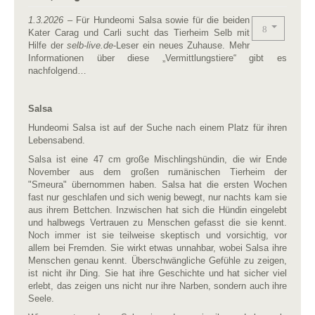
1.3.2026
– Für Hundeomi Salsa sowie für die beiden
Kater Carag und Carli sucht das Tierheim Selb mit
Hilfe der
selb-live.de
-Leser ein neues Zuhause. Mehr
Informationen über diese „Vermittlungstiere“ gibt es
nachfolgend…
Salsa
Hundeomi Salsa ist auf der Suche nach einem Platz für ihren
Lebensabend.
Salsa ist eine 47 cm große Mischlingshündin, die wir Ende
November aus dem großen rumänischen Tierheim der
"Smeura" übernommen haben. Salsa hat die ersten Wochen
fast nur geschlafen und sich wenig bewegt, nur nachts kam sie
aus ihrem Bettchen. Inzwischen hat sich die Hündin eingelebt
und halbwegs Vertrauen zu Menschen gefasst die sie kennt.
Noch immer ist sie teilweise skeptisch und vorsichtig, vor
allem bei Fremden. Sie wirkt etwas unnahbar, wobei Salsa ihre
Menschen genau kennt. Überschwängliche Gefühle zu zeigen,
ist nicht ihr Ding. Sie hat ihre Geschichte und hat sicher viel
erlebt, das zeigen uns nicht nur ihre Narben, sondern auch ihre
Seele.