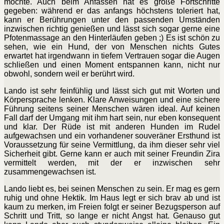
möchte. Auch beim Anfassen hat es große Fortschritte
gegeben: während er das anfangs höchstens toleriert hat,
kann er Berührungen unter den passenden Umständen
inzwischen richtig genießen und lässt sich sogar gerne eine
Pfotenmassage an den Hinterläufen geben ;) Es ist schön zu
sehen, wie ein Hund, der von Menschen nichts Gutes
erwartet hat irgendwann in tiefem Vertrauen sogar die Augen
schließen und einen Moment entspannen kann, nicht nur
obwohl, sondern weil er berührt wird.
Lando ist sehr feinfühlig und lässt sich gut mit Worten und
Körpersprache lenken. Klare Anweisungen und eine sichere
Führung seitens seiner Menschen wären ideal. Auf keinen
Fall
darf der Umgang mit ihm hart sein, nur eben konsequent
und klar. Der Rüde ist mit anderen Hunden im Rudel
aufgewachsen und ein vorhandener souveräner Ersthund ist
Voraussetzung für seine Vermittlung, da ihm dieser sehr viel
Sicherheit gibt. Gerne kann er auch mit seiner Freundin Zira
vermittelt werden, mit der er inzwischen sehr
zusammengewachsen ist.
Lando liebt es, bei seinen Menschen zu sein. Er mag es gern
ruhig und ohne Hektik. Im Haus legt er sich brav ab und ist
kaum zu merken, im Freien folgt er seiner Bezugsperson auf
Schritt und Tritt, so lange er nicht Angst hat. Genauso gut