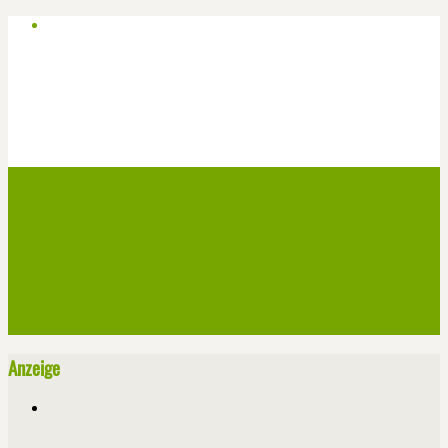
Start
Veranstaltungen
Theater-Tickets
Angebote
Werben
Pressemitteilung
Kontakt / Impressum / Datenschutz
Anzeige