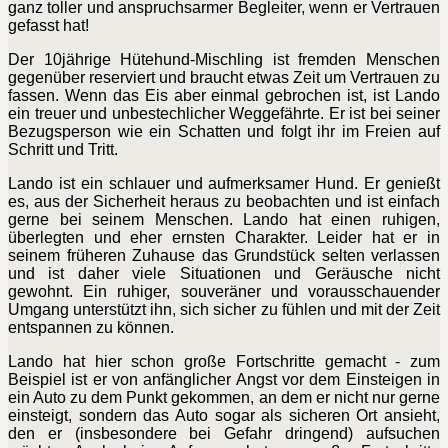
ganz toller und anspruchsarmer Begleiter, wenn er Vertrauen
gefasst hat!
Der 10jährige Hütehund-Mischling ist fremden Menschen
gegenüber reserviert und braucht etwas Zeit um Vertrauen zu
fassen. Wenn das Eis aber einmal gebrochen ist, ist Lando
ein treuer und unbestechlicher Weggefährte. Er ist bei seiner
Bezugsperson wie ein Schatten und folgt ihr im Freien auf
Schritt und Tritt.
Lando ist ein schlauer und aufmerksamer Hund. Er genießt
es, aus der Sicherheit heraus zu beobachten und ist einfach
gerne bei seinem Menschen. Lando hat einen ruhigen,
überlegten und eher ernsten Charakter. Leider hat er in
seinem früheren Zuhause das Grundstück selten verlassen
und ist daher viele Situationen und Geräusche nicht
gewohnt. Ein ruhiger, souveräner und vorausschauender
Umgang unterstützt ihn, sich sicher zu fühlen und mit der Zeit
entspannen zu können.
Lando hat hier schon große Fortschritte gemacht - zum
Beispiel ist er von anfänglicher Angst vor dem Einsteigen in
ein Auto zu dem Punkt gekommen, an dem er nicht nur gerne
einsteigt, sondern das Auto sogar als sicheren Ort ansieht,
den er (insbesondere bei Gefahr dringend) aufsuchen