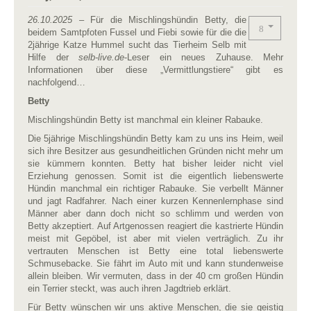
26.10.2025
– Für die Mischlingshündin Betty, die
beidem Samtpfoten Fussel und Fiebi sowie für die die
2jährige Katze Hummel sucht das Tierheim Selb mit
Hilfe der
selb-live.de
-Leser ein neues Zuhause. Mehr
Informationen über diese „Vermittlungstiere“ gibt es
nachfolgend…
Betty
Mischlingshündin Betty ist manchmal ein kleiner Rabauke.
Die 5jährige Mischlingshündin Betty kam zu uns ins Heim, weil
sich ihre Besitzer aus gesundheitlichen Gründen nicht mehr um
sie kümmern konnten. Betty hat bisher leider nicht viel
Erziehung genossen. Somit ist die eigentlich liebenswerte
Hündin manchmal ein richtiger Rabauke. Sie verbellt Männer
und jagt Radfahrer. Nach einer kurzen Kennenlernphase sind
Männer aber dann doch nicht so schlimm und werden von
Betty akzeptiert. Auf Artgenossen reagiert die kastrierte Hündin
meist mit Gepöbel, ist aber mit vielen verträglich. Zu ihr
vertrauten Menschen ist Betty eine total liebenswerte
Schmusebacke. Sie fährt im Auto mit und kann stundenweise
allein bleiben. Wir vermuten, dass in der 40 cm großen Hündin
ein Terrier steckt, was auch ihren Jagdtrieb erklärt.
Für Betty wünschen wir uns aktive Menschen, die sie geistig