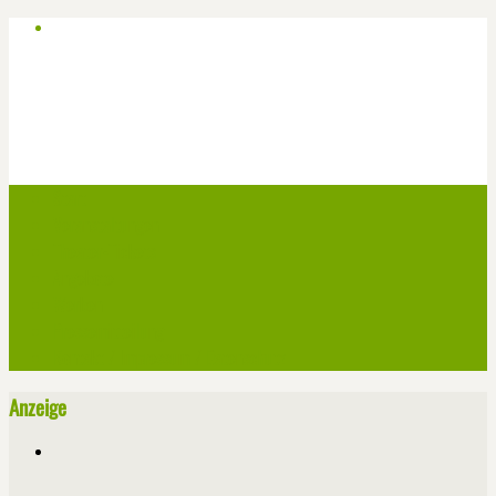
Start
Veranstaltungen
Theater-Tickets
Angebote
Werben
Pressemitteilung
Kontakt / Impressum / Datenschutz
Anzeige