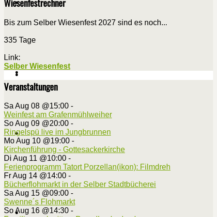
Wiesenfestrechner
Bis zum Selber Wiesenfest 2027 sind es noch...
335 Tage
Link:
Selber Wiesenfest
Veranstaltungen
Sa Aug 08 @15:00
-
Weinfest am Grafenmühlweiher
So Aug 09 @20:00
-
Ringelspü live im Jungbrunnen
Mo Aug 10 @19:00
-
Kirchenführung - Gottesackerkirche
Di Aug 11 @10:00
-
Ferienprogramm Tatort Porzellan(ikon): Filmdreh
Fr Aug 14 @14:00
-
Bücherflohmarkt in der Selber Stadtbücherei
Sa Aug 15 @09:00
-
Swenne´s Flohmarkt
So Aug 16 @14:30
-