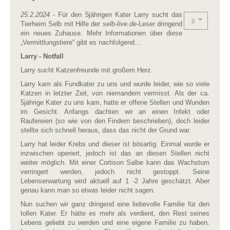
25.2.2024
- Für den 5jährigen Kater Larry sucht das
Tierheim Selb mit Hilfe der
selb-live.de
-Leser dringend
ein neues Zuhause. Mehr Informationen über diese
„Vermittlungstiere“ gibt es nachfolgend…
Larry - Notfall
Larry sucht Katzenfreunde mit großem Herz.
Larry kam als Fundkater zu uns und wurde leider, wie so viele
Katzen in letzter Zeit, von niemandem vermisst. Als der ca.
5jährige Kater zu uns kam, hatte er offene Stellen und Wunden
im Gesicht. Anfangs dachten wir an einen Infekt oder
Raufereien (so wie von den Findern beschrieben), doch leider
stellte sich schnell heraus, dass das nicht der Grund war.
Larry hat leider Krebs und dieser ist bösartig. Einmal wurde er
inzwischen operiert, jedoch ist das an diesen Stellen nicht
weiter möglich. Mit einer Cortison Salbe kann das Wachstum
verringert werden, jedoch nicht gestoppt. Seine
Lebenserwartung wird aktuell auf 1 -2 Jahre geschätzt. Aber
genau kann man so etwas leider nicht sagen.
Nun suchen wir ganz dringend eine liebevolle Familie für den
tollen Kater. Er hätte es mehr als verdient, den Rest seines
Lebens geliebt zu werden und eine eigene Familie zu haben.