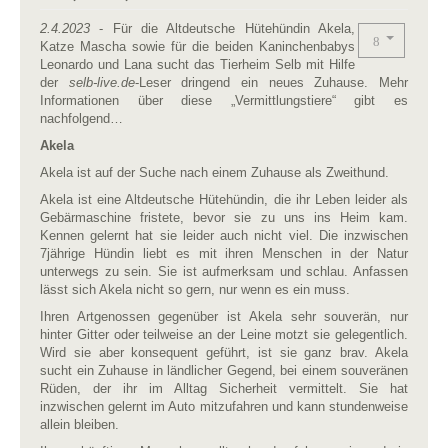
2.4
.2023
- Für die Altdeutsche Hütehündin Akela,
Katze Mascha sowie für die beiden Kaninchenbabys
Leonardo und Lana sucht das Tierheim Selb mit Hilfe
der
selb-live.de
-Leser dringend ein neues Zuhause. Mehr
Informationen über diese „Vermittlungstiere“ gibt es
nachfolgend…
Akela
Akela ist auf der Suche nach einem Zuhause als Zweithund.
Akela ist eine Altdeutsche Hütehündin, die ihr Leben leider als
Gebärmaschine fristete, bevor sie zu uns ins Heim kam.
Kennen gelernt hat sie leider auch nicht viel. Die inzwischen
7jährige Hündin liebt es mit ihren Menschen in der Natur
unterwegs zu sein. Sie ist aufmerksam und schlau. Anfassen
lässt sich Akela nicht so gern, nur wenn es ein muss.
Ihren Artgenossen gegenüber ist Akela sehr souverän, nur
hinter Gitter oder teilweise an der Leine motzt sie gelegentlich.
Wird sie aber konsequent geführt, ist sie ganz brav. Akela
sucht ein Zuhause in ländlicher Gegend, bei einem souveränen
Rüden, der ihr im Alltag Sicherheit vermittelt. Sie hat
inzwischen gelernt im Auto mitzufahren und kann stundenweise
allein bleiben.