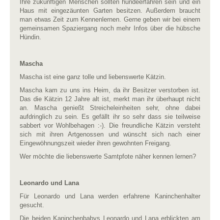
Ihre zukünftigen Menschen sollten hundeerfahren sein und ein
Haus mit eingezäunten Garten besitzen. Außerdem braucht
man etwas Zeit zum Kennenlernen. Gerne geben wir bei einem
gemeinsamen Spaziergang noch mehr Infos über die hübsche
Hündin.
Mascha
Mascha ist eine ganz tolle und liebenswerte Kätzin.
Mascha kam zu uns ins Heim, da ihr Besitzer verstorben ist.
Das die Kätzin 12 Jahre alt ist, merkt man ihr überhaupt nicht
an. Mascha genießt Streicheleinheiten sehr, ohne dabei
aufdringlich zu sein. Es gefällt ihr so sehr dass sie teilweise
sabbert vor Wohlbehagen :-). Die freundliche Kätzin versteht
sich mit ihren Artgenossen und wünscht sich nach einer
Eingewöhnungszeit wieder ihren gewohnten Freigang.
Wer möchte die liebenswerte Samtpfote näher kennen lernen?
Leonardo und Lana
Für Leonardo und Lana werden erfahrene Kaninchenhalter
gesucht.
Die beiden Kaninchenbabys Leonardo und Lana erblickten am