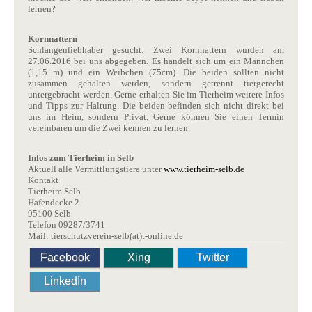
lernen?
Kornnattern
Schlangenliebhaber gesucht. Zwei Kornnattern wurden am
27.06.2016 bei uns abgegeben. Es handelt sich um ein Männchen
(1,15 m) und ein Weibchen (75cm). Die beiden sollten nicht
zusammen gehalten werden, sondern getrennt tiergerecht
untergebracht werden. Gerne erhalten Sie im Tierheim weitere Infos
und Tipps zur Haltung. Die beiden befinden sich nicht direkt bei
uns im Heim, sondern Privat. Gerne können Sie einen Termin
vereinbaren um die Zwei kennen zu lernen.
Infos zum Tierheim in Selb
Aktuell alle Vermittlungstiere unter
www.tierheim-selb.de
Kontakt
Tierheim Selb
Hafendecke 2
95100 Selb
Telefon 09287/3741
Mail: tierschutzverein-selb(at)t-online.de
Facebook
Xing
Twitter
LinkedIn