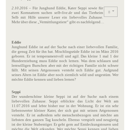
2.10.2016
– Für Junghund Eddie, Kater Seppi sowie für
zwei Kornnattern suchen
selb-live.de
und das Tierheim
Selb mit Hilfe unserer Leser ein liebevolles Zuhause.
Mehr über diese „Vermittlungstiere“ gibt es nachfolgend…
Eddie
Junghund Eddie ist auf der Suche nach einer liebevollen Familie,
die genug Zeit für ihn hat. Mischlingsrüde Eddie ist im März 2016
geboren. Er ist temperamentvoll und agil. Das kleine 1 mal 1 der
Hundeerziehung muss Eddie noch lernen. Was dem schlauen und
lernwilligen Burschen aber mit der richtigen Familie nicht schwer
fällt. Mit seinen Artgenossen versteht sich Eddie gut. Aufgrund
seines Alters ist Eddie aber noch ziemlich wild und ungestüm. Wer
möchte Eddie kennen und lieben lernen?
Seppi
Der wunderschöne kleine Seppi ist auf der Suche nach einem
liebevollen Zuhause. Seppi erblickte das Licht der Welt am
11.07.2016 und lebte bisher nur in der Wohnung. Er ist ein sehr
liebenswerter kleiner Kater, der sich gut mit seinen Artgenossen
versteht. Er ist außerdem sehr menschenbezogen und möchte am
liebsten den ganzen Tag kuscheln. Ebenso verspielt und neugierig
ist der kleine Stubentiger. Er geht gern auf Entdeckungstouren und
möchte die Welt erkunden. Wer möchte Seppi kennen und lieben