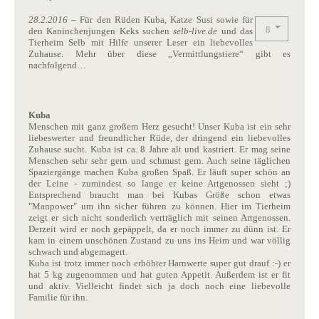
28.2.2016
– Für den Rüden Kuba, Katze Susi sowie für
den Kaninchenjungen Keks suchen
selb-live.de
und das
Tierheim Selb mit Hilfe unserer Leser ein liebevolles
Zuhause. Mehr über diese „Vermittlungstiere“ gibt es
nachfolgend…
Kuba
Menschen mit ganz großem Herz gesucht! Unser Kuba ist ein sehr
liebeswerter und freundlicher Rüde, der dringend ein liebevolles
Zuhause sucht. Kuba ist ca. 8 Jahre alt und kastriert. Er mag seine
Menschen sehr sehr gern und schmust gern. Auch seine täglichen
Spaziergänge machen Kuba großen Spaß. Er läuft super schön an
der Leine - zumindest so lange er keine Artgenossen sieht ;)
Entsprechend braucht man bei Kubas Größe schon etwas
"Manpower" um ihn sicher führen zu können. Hier im Tierheim
zeigt er sich nicht sonderlich verträglich mit seinen Artgenossen.
Derzeit wird er noch gepäppelt, da er noch immer zu dünn ist. Er
kam in einem unschönen Zustand zu uns ins Heim und war völlig
schwach und abgemagert.
Kuba ist trotz immer noch erhöhter Harnwerte super gut drauf :-) er
hat 5 kg zugenommen und hat guten Appetit. Außerdem ist er fit
und aktiv. Vielleicht findet sich ja doch noch eine liebevolle
Familie für ihn.