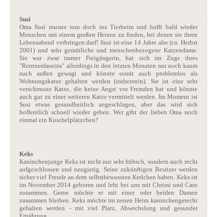
Susi
Oma Susi musste nun doch ins Tierheim und hofft bald wieder
Menschen mit einem großen Herzen zu finden, bei denen sie ihren
Lebensabend verbringen darf! Susi ist eine 14 Jahre alte (ca. Herbst
2001) und sehr gemütliche und menschenbezogene Katzendame.
Sie war zwar immer Freigängerin, hat sich im Zuge ihres
"Rentnerdaseins" allerdings in den letzten Monaten nur noch kaum
nach außen gewagt und könnte somit auch problemlos als
Wohnungskatze gehalten werden (stubenrein). Sie ist eine sehr
verschmuste Katze, die keine Angst vor Fremden hat und könnte
auch gut zu einer weiteren Katze vermittelt werden. Im Moment ist
Susi etwas gesundheitlich angeschlagen, aber das wird sich
hoffentlich schnell wieder geben. Wer gibt der lieben Oma noch
einmal ein Kuschelplätzchen?
Keks
Kaninchenjunge Keks ist nicht nur sehr hübsch, sondern auch recht
aufgeschlossen und neugierig. Seine zukünftigen Besitzer werden
sicher viel Freude an dem selbstbewussten Kerlchen haben. Keks ist
im November 2014 geboren und lebt bei uns mit Chrissi und Caro
zusammen. Gerne möchte er mit einer oder beiden Damen
zusammen bleiben. Keks möchte im neuen Heim kaninchengerecht
gehalten werden - mit viel Platz, Abwechslung und gesunder
Ernährung.