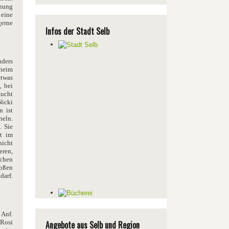
hnung
 eine
gerne
Infos der Stadt Selb
nders
rheim
etwas
, bei
aucht
Nicki
n ist
heln.
. Sie
t im
nicht
eren,
schen
roßen
darf.
 Anf.
 Rosi
Angebote aus Selb und Region