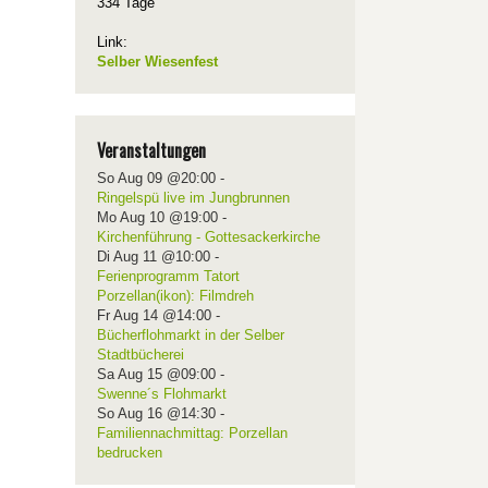
334 Tage
Link:
Selber Wiesenfest
Veranstaltungen
So Aug 09 @20:00
-
Ringelspü live im Jungbrunnen
Mo Aug 10 @19:00
-
Kirchenführung - Gottesackerkirche
Di Aug 11 @10:00
-
Ferienprogramm Tatort
Porzellan(ikon): Filmdreh
Fr Aug 14 @14:00
-
Bücherflohmarkt in der Selber
Stadtbücherei
Sa Aug 15 @09:00
-
Swenne´s Flohmarkt
So Aug 16 @14:30
-
Familiennachmittag: Porzellan
bedrucken