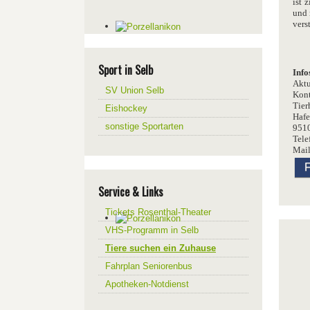
ist 
und 
verst
Sport in Selb
Info
Aktu
SV Union Selb
Kont
Tier
Eishockey
Hafe
sonstige Sportarten
9510
Tele
Mail
Service & Links
Tickets Rosenthal-Theater
VHS-Programm in Selb
Tiere suchen ein Zuhause
Fahrplan Seniorenbus
Apotheken-Notdienst