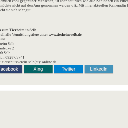
ziemlich cool gegenüber Menschen, ist aber natürlich wie alle Kaninchen ein Fluch
möchte nicht auf den Arm genommen werden o.ä.. Mit ihrer aktuellen Kameradin 
eht sie sich sehr gut.
s zum Tierheim in Selb
ell alle Vermittlungstiere unter
www.tierheim-selb.de
akt
heim Selb
ndecke 2
0 Selb
fon 09287/3741
: tierschutzverein-selb(at)t-online.de
Facebook
Xing
Twitter
LinkedIn