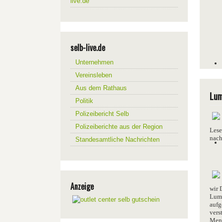
live.de
selb-live.de
Unternehmen
Vereinsleben
Aus dem Rathaus
Lum
Politik
Polizeibericht Selb
Polizeiberichte aus der Region
Lese
nac
Standesamtliche Nachrichten
Anzeige
wir 
Lump
aufg
vers
Men