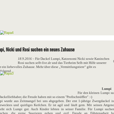
pi, Nicki und Rosi suchen ein neues Zuhause
18.9.2016
– Für Dackel Lumpi, Katzenomi Nicki sowie Kaninchen
Rosi suchen
selb-live.de
und das Tierheim Selb mit Hilfe unserer
r ein liebevolles Zuhause. Mehr über diese „Vermittlungstiere“ gibt es
hfolgend…
Lumpi
Für den kleinen Lumpi s
Dackelliebhaber, die Freude haben mit so einem "Profischnüffler" :-)
i wurde aus Zeitmangel bei uns abgegeben. Der erst 1-jährige Zwergdackel is
ewecktes und quirliges Kerlchen. Er ist agil und läuft gern. Mit seinen Artgen
teht sich Lumpi gut. Auch Kinder lebten in seiner Familie. Für Lumpi suche
schen, die gerne Spazieren gehen und evtl. Freude an Fährtenarbeit ha