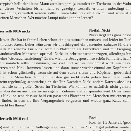
etypisch bellt der kleine Mann ziemlich gern (zumindest im Tierheim, in der Wo
er dieses Verhalten bisher nicht so gezeigt), weshalb er nicht unbedingt in
swohnung vermittelt werden sollte. Lumpi fährt brav im Auto mit und schmust 
seinen Menschen. Wer möchte Lumpi näher kennen lernen?
Notfall Nicki
Nicki liegt uns ganz beso
erzen. Sie hat in ihrem Leben schon einiges mitmachen müssen und leidet im Tie
em unter Stress. Daher wünschen wir uns dringend ein passendes Zuhause für die 
ielle Katzenoma. Für Nicki wäre ein Plätzchen als Einzelkatze und mit Freigang
tändnisvollen Menschen optimal. Nicki ist sehr menschenbezogen, allerdings br
eine "Gebrauchsanleitung" für sie, wie ihre Bezugsperson so schön formuliert hat. 
te nämlich selbst bestimmen, wie viel und wo sie beschmust wird. Am beste
etzen und Nicki kommen lassen und dann immer wieder einmal am Kopf streic
i ist schon glückselig, wenn sie auf dem Schoß sitzen und Köpfchen geben darf
hte ihre Menschen dann am liebsten gar nicht mehr gehen lassen und warte
heim regelmäßig sehnsüchtig an der Tür. Nachdem Nicki andere Katzen absolut 
 hat sie sehr großen Stress im Tierheim. Wir können es natürlich nicht garanti
n aber davon aus, dass sie im eigenen Zuhause viel entspannter wird. Daher wün
es Nicki so sehr, dass sie bald ein passendes Plätzchen bei Menschen mit einem g
 findet, in dem sie ihre Vergangenheit vergessen und wieder ganz Katze sein 
leicht bei Ihnen?
Rosi
Rosi ist 1,5 Jahre alt (geb.
) und lebt bei uns im Außengehege, was ihr auch in Zukunft gut gefallen würde.