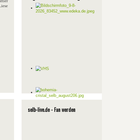
ttier
Liese
selb-live.de - Fan werden