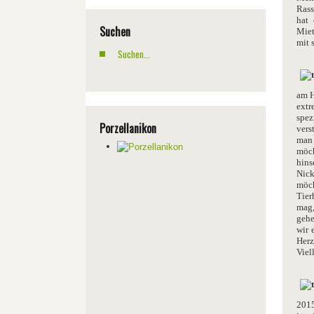
Rass
hat 
Suchen
Miet
mit 
am H
extr
spez
Porzellanikon
vers
man 
möch
hins
Nick
möc
Tier
mag,
gehe
wir 
Herz
Viel
2015