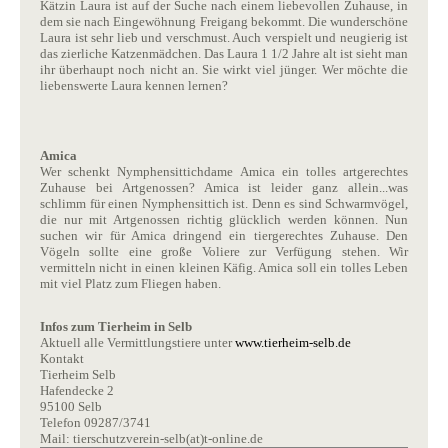
Kätzin Laura ist auf der Suche nach einem liebevollen Zuhause, in
dem sie nach Eingewöhnung Freigang bekommt. Die wunderschöne
Laura ist sehr lieb und verschmust. Auch verspielt und neugierig ist
das zierliche Katzenmädchen. Das Laura 1 1/2 Jahre alt ist sieht man
ihr überhaupt noch nicht an. Sie wirkt viel jünger. Wer möchte die
liebenswerte Laura kennen lernen?
Amica
Wer schenkt Nymphensittichdame Amica ein tolles artgerechtes
Zuhause bei Artgenossen? Amica ist leider ganz allein...was
schlimm für einen Nymphensittich ist. Denn es sind Schwarmvögel,
die nur mit Artgenossen richtig glücklich werden können. Nun
suchen wir für Amica dringend ein tiergerechtes Zuhause. Den
Vögeln sollte eine große Voliere zur Verfügung stehen. Wir
vermitteln nicht in einen kleinen Käfig. Amica soll ein tolles Leben
mit viel Platz zum Fliegen haben.
Infos zum Tierheim in Selb
Aktuell alle Vermittlungstiere unter
www.tierheim-selb.de
Kontakt
Tierheim Selb
Hafendecke 2
95100 Selb
Telefon 09287/3741
Mail: tierschutzverein-selb(at)t-online.de