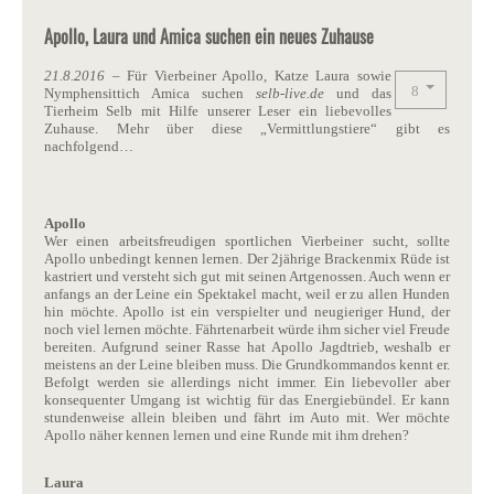
Apollo, Laura und Amica suchen ein neues Zuhause
21.8.2016
– Für Vierbeiner Apollo, Katze Laura sowie
Nymphensittich Amica suchen
selb-live.de
und das
Tierheim Selb mit Hilfe unserer Leser ein liebevolles
Zuhause. Mehr über diese „Vermittlungstiere“ gibt es
nachfolgend…
Apollo
Wer einen arbeitsfreudigen sportlichen Vierbeiner sucht, sollte
Apollo unbedingt kennen lernen. Der 2jährige Brackenmix Rüde ist
kastriert und versteht sich gut mit seinen Artgenossen. Auch wenn er
anfangs an der Leine ein Spektakel macht, weil er zu allen Hunden
hin möchte. Apollo ist ein verspielter und neugieriger Hund, der
noch viel lernen möchte. Fährtenarbeit würde ihm sicher viel Freude
bereiten. Aufgrund seiner Rasse hat Apollo Jagdtrieb, weshalb er
meistens an der Leine bleiben muss. Die Grundkommandos kennt er.
Befolgt werden sie allerdings nicht immer. Ein liebevoller aber
konsequenter Umgang ist wichtig für das Energiebündel. Er kann
stundenweise allein bleiben und fährt im Auto mit. Wer möchte
Apollo näher kennen lernen und eine Runde mit ihm drehen?
Laura