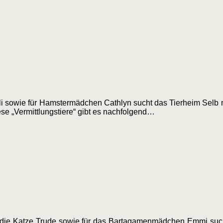
Ali sowie für Hamstermädchen Cathlyn sucht das Tierheim Selb m
se „Vermittlungstiere“ gibt es nachfolgend…
 die Katze Trude sowie für das Bartagamenmädchen Emmi sucht