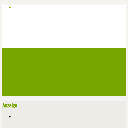
Start
Veranstaltungen
Theater-Tickets
Angebote
Werben
Pressemitteilung
Kontakt / Impressum / Datenschutz
Anzeige