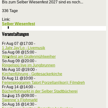
Bis zum Selber Wiesenfest 2027 sind es noch...
336 Tage
Link:
Selber Wiesenfest
Veranstaltungen
Fr Aug 07 @17:00
-
1 Jahr Jay'Lo - Livemusik
Sa Aug 08 @15:00
-
Weinfest am Grafenmühlweiher
So Aug 09 @20:00
-
Ringelspü live im Jungbrunnen
Mo Aug 10 @19:00
-
Kirchenführung - Gottesackerkirche
Di Aug 11 @10:00
-
Ferienprogramm Tatort Porzellan(ikon): Filmdreh
Fr Aug 14 @14:00
-
Bücherflohmarkt in der Selber Stadtbücherei
Sa Aug 15 @09:00
-
Swenne´s Flohmarkt
So Aug 16 @14:30
-