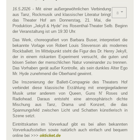
16.5.2026
- Mit einer außergewöhnlichen Verbindung
aus Tanz, Rockmusik und klassischer Literatur bringt
das Theater Hof am Donnerstag, 21. Mai, die
Produktion „Jekyll & Hyde“ ins Rosenthal-Theater Selb. Beginn
der Veranstaltung ist um 19:30 Uhr.
Das Werk, choreografiert von Barbara Buser, interpretiert die
bekannte Vorlage von Robert Louis Stevenson als modernes
Rockballett. Im Mittelpunkt steht die Figur des Dr. Henry Jekyll,
der in einem riskanten Experiment versucht, die guten und
bösen Seiten der menschlichen Natur voneinander zu trennen.
Das Vorhaben gerät außer Kontrolle, als sein dunkles Alter Ego
Mr. Hyde zunehmend die Oberhand gewinnt.
Die Inszenierung der Ballett-Compagnie des Theaters Hof
verbindet diese klassische Erzählung mit energiegeladener
Musik unter anderem von Queen, Guns N' Roses und
Radiohead. Daraus entsteht eine atmosphärisch dichte
Mischung aus Tanz, Drama und Konzert, die das
Spannungsfeld zwischen Licht und Schatten künstlerisch in
Szene setzt.
Eintrittskarten im Vorverkauf gibt es bei allen bekannten
Vorverkaufsstellen sowie natürlich auch einfach und bequem
online bei >>>
okticket.de