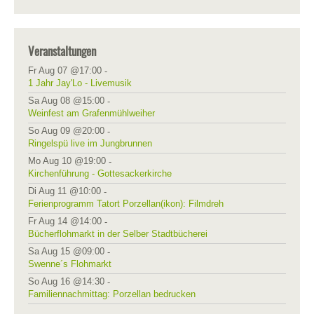
Veranstaltungen
Fr Aug 07 @17:00
-
1 Jahr Jay'Lo - Livemusik
Sa Aug 08 @15:00
-
Weinfest am Grafenmühlweiher
So Aug 09 @20:00
-
Ringelspü live im Jungbrunnen
Mo Aug 10 @19:00
-
Kirchenführung - Gottesackerkirche
Di Aug 11 @10:00
-
Ferienprogramm Tatort Porzellan(ikon): Filmdreh
Fr Aug 14 @14:00
-
Bücherflohmarkt in der Selber Stadtbücherei
Sa Aug 15 @09:00
-
Swenne´s Flohmarkt
So Aug 16 @14:30
-
Familiennachmittag: Porzellan bedrucken