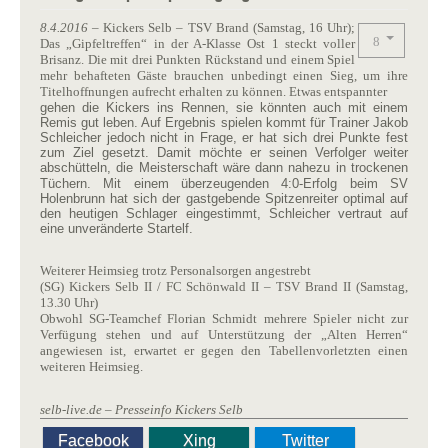
8.4.2016
– Kickers Selb – TSV Brand (Samstag, 16 Uhr);
Das „Gipfeltreffen“ in der A-Klasse Ost 1 steckt voller
Brisanz. Die mit drei Punkten Rückstand und einem Spiel
mehr behafteten Gäste brauchen unbedingt einen Sieg, um ihre
Titelhoffnungen aufrecht erhalten zu können. Etwas entspannter
gehen die Kickers ins Rennen, sie könnten auch mit einem
Remis gut leben. Auf Ergebnis spielen kommt für Trainer Jakob
Schleicher jedoch nicht in Frage, er hat sich drei Punkte fest
zum Ziel gesetzt. Damit möchte er seinen Verfolger weiter
abschütteln, die Meisterschaft wäre dann nahezu in trockenen
Tüchern. Mit einem überzeugenden 4:0-Erfolg beim SV
Holenbrunn hat sich der gastgebende Spitzenreiter optimal auf
den heutigen Schlager eingestimmt, Schleicher vertraut auf
eine unveränderte Startelf.
Weiterer Heimsieg trotz Personalsorgen angestrebt
(SG) Kickers Selb II / FC Schönwald II – TSV Brand II (Samstag,
13.30 Uhr)
Obwohl SG-Teamchef Florian Schmidt mehrere Spieler nicht zur
Verfügung stehen und auf Unterstützung der „Alten Herren“
angewiesen ist, erwartet er gegen den Tabellenvorletzten einen
weiteren Heimsieg.
selb-live.de – Presseinfo Kickers Selb
Facebook
Xing
Twitter