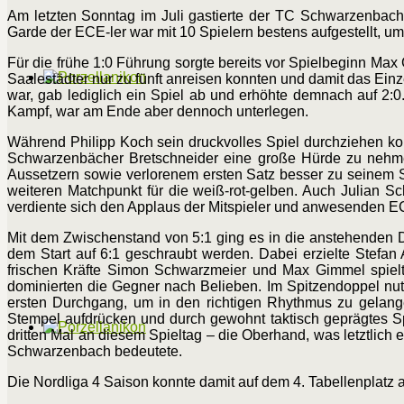
Am letzten Sonntag im Juli gastierte der TC Schwarzenbach 
Garde der ECE-ler war mit 10 Spielern bestens aufgestellt, u
Für die frühe 1:0 Führung sorgte bereits vor Spielbeginn Max
Saalestädter nur zu fünft anreisen konnten und damit das Ei
war, gab lediglich ein Spiel ab und erhöhte demnach auf 2:0
Kampf, war am Ende aber dennoch unterlegen.
Während Philipp Koch sein druckvolles Spiel durchziehen konn
Schwarzenbächer Bretschneider eine große Hürde zu nehmen
Aussetzern sowie verlorenem ersten Satz besser zu seinem S
weiteren Matchpunkt für die weiß-rot-gelben. Auch Julian
verdiente sich den Applaus der Mitspieler und anwesenden EC
Mit dem Zwischenstand von 5:1 ging es in die anstehenden D
dem Start auf 6:1 geschraubt werden. Dabei erzielte Stefan
frischen Kräfte Simon Schwarzmeier und Max Gimmel spiel
dominierten die Gegner nach Belieben. Im Spitzendoppel nut
ersten Durchgang, um in den richtigen Rhythmus zu gelang
Stempel aufdrücken und durch gewohnt taktisch geprägtes S
dritten Mal an diesem Spieltag – die Oberhand, was letztlic
Schwarzenbach bedeutete.
Die Nordliga 4 Saison konnte damit auf dem 4. Tabellenplatz