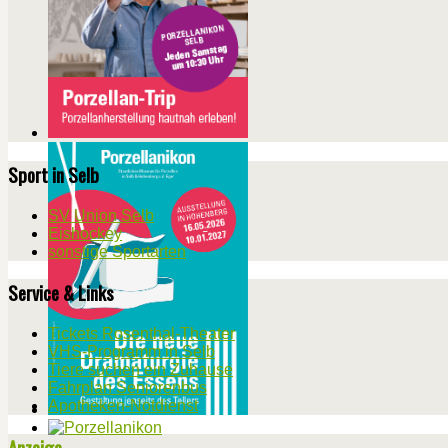
Sport in Selb
SV Union Selb
Eishockey
sonstige Sportarten
Service & Links
Tickets Rosenthal-Theater
VHS-Programm in Selb
Tiere suchen ein Zuhause
Fahrplan Seniorenbus
Apotheken-Notdienst
Anzeige