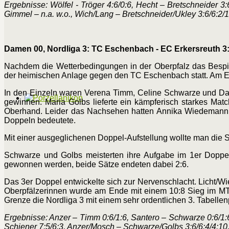
Ergebnisse: Wölfel - Tröger 4:6/0:6, Hecht – Bretschneider 3:6
Gimmel – n.a. w.o., Wich/Lang – Bretschneider/Ukley 3:6/6:2/1
Damen 00, Nordliga 3: TC Eschenbach - EC Erkersreuth 3
Nachdem die Wetterbedingungen in der Oberpfalz das Bespi
der heimischen Anlage gegen den TC Eschenbach statt. Am Ende
In den Einzeln waren Verena Timm, Celine Schwarze und Dani
gewinnen. Maria Golbs lieferte ein kämpferisch starkes Mat
Oberhand. Leider das Nachsehen hatten Annika Wiedemann u
Doppeln bedeutete.
Mit einer ausgeglichenen Doppel-Aufstellung wollte man die S
Schwarze und Golbs meisterten ihre Aufgabe im 1er Doppe
gewonnen werden, beide Sätze endeten dabei 2:6.
Das 3er Doppel entwickelte sich zur Nervenschlacht. Licht/W
Oberpfälzerinnen wurde am Ende mit einem 10:8 Sieg im MTB
Grenze die Nordliga 3 mit einem sehr ordentlichen 3. Tabelle
Ergebnisse: Anzer – Timm 0:6/1:6, Santero – Schwarze 0:6/1:6
Schiener 7:5/6:3, Anzer/Mosch – Schwarze/Golbs 3:6/6:4/4:10