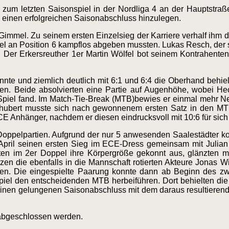
zum letzten Saisonspiel in der Nordliga 4 an der Hauptstraße
m einen erfolgreichen Saisonabschluss hinzulegen.
 Gimmel. Zu seinem ersten Einzelsieg der Karriere verhalf ihm
nzel an Position 6 kampflos abgeben mussten. Lukas Resch, der
. Der Erkersreuther 1er Martin Wölfel bot seinem Kontrahenten
te und ziemlich deutlich mit 6:1 und 6:4 die Oberhand behielt
. Beide absolvierten eine Partie auf Augenhöhe, wobei Hec
piel fand. Im Match-Tie-Break (MTB)bewies er einmal mehr Ne
 Schubert musste sich nach gewonnenem ersten Satz in den M
E Anhänger, nachdem er diesen eindrucksvoll mit 10:6 für sich
oppelpartien. Aufgrund der nur 5 anwesenden Saalestädter ko
 April seinen ersten Sieg im ECE-Dress gemeinsam mit Julian
ten im 2er Doppel ihre Körpergröße gekonnt aus, glänzten 
zen die ebenfalls in die Mannschaft rotierten Akteure Jonas 
en. Die eingespielte Paarung konnte dann ab Beginn des zwe
piel den entscheidenden MTB herbeiführen. Dort behielten di
h einen gelungenen Saisonabschluss mit dem daraus resultiere
 abgeschlossen werden.