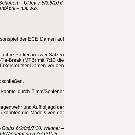
Schubert – Ukley 7:5/3:6/10:6,
/April – n.a. w.o.
aisonspiel der ECE Damen auf
n ihre Partien in zwei Sätzen
Tie-Break (MTB) mit 7:10 die
 Erkersreuther Damen vor den
bschließen.
 konnte durch Timm/Schiener
 Gegenwehr und Aufholjagd der
6 konnten die Mädels von der
 Golbs 6:2/0:6/7:10, Wildner –
cht/Wiedemann 5:7/7:6/10:8