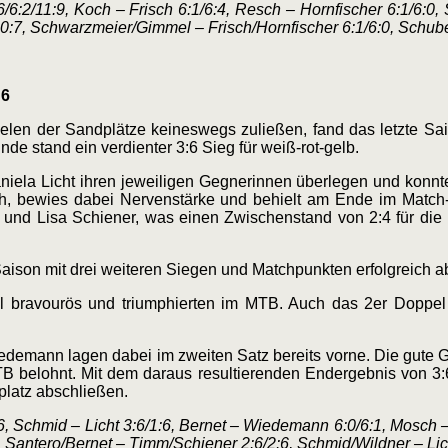
/6:2/11:9, Koch – Frisch 6:1/6:4, Resch – Hornfischer 6:1/6:0, 
0:7, Schwarzmeier/Gimmel – Frisch/Hornfischer 6:1/6:0, Schubert
:6
elen der Sandplätze keineswegs zuließen, fand das letzte S
 stand ein verdienter 3:6 Sieg für weiß-rot-gelb.
ela Licht ihren jeweiligen Gegnerinnen überlegen und konnte
ch, bewies dabei Nervenstärke und behielt am Ende im Match-
nd Lisa Schiener, was einen Zwischenstand von 2:4 für die
aison mit drei weiteren Siegen und Matchpunkten erfolgreich a
l bravourös und triumphierten im MTB. Auch das 2er Doppel
iedemann lagen dabei im zweiten Satz bereits vorne. Die gute
 belohnt. Mit dem daraus resultierenden Endergebnis von 3:
nplatz abschließen.
, Schmid – Licht 3:6/1:6, Bernet – Wiedemann 6:0/6:1, Mosch –
, Santero/Bernet – Timm/Schiener 2:6/2:6, Schmid/Wildner – Li