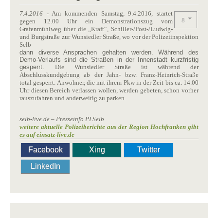
7.4.2016
- Am kommenden Samstag, 9.4.2016, startet
gegen 12.00 Uhr ein Demonstrationszug vom
Grafenmühlweg über die „Kraft“, Schiller-/Post-/Ludwig-
und Burgstraße zur Wunsiedler Straße, wo vor der Polizeiinspektion
Selb
dann diverse Ansprachen gehalten werden. Während des
Demo-Verlaufs sind die Straßen in der Innenstadt kurzfristig
gesperrt.
Die Wunsiedler Straße ist während der
Abschlusskundgebung ab der Jahn- bzw. Franz-Heinrich-Straße
total gesperrt. Anwohner, die mit ihrem Pkw in der Zeit bis ca. 14.00
Uhr diesen Bereich verlassen wollen, werden gebeten, schon vorher
rauszufahren und anderweitig zu parken.
selb-live.de – Presseinfo PI Selb
weitere aktuelle Polizeiberichte aus der Region Hochfranken gibt
es auf einsatz-live.de
Facebook
Xing
Twitter
LinkedIn