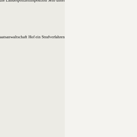
 die Landespolizeiinspektion Selb unter
atsanwaltschaft Hof ein Strafverfahren