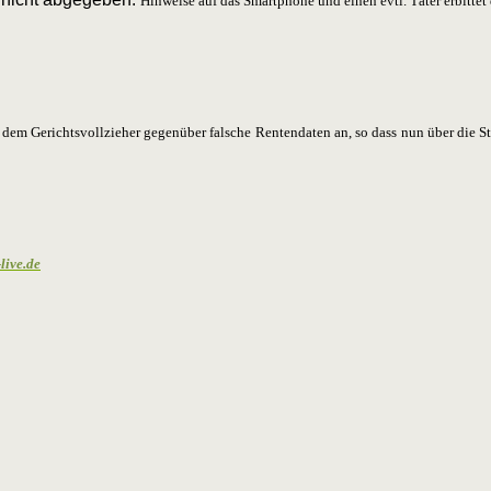
Hinweise auf das Smartphone und einen evtl. Täter erbittet
dem Gerichtsvollzieher gegenüber falsche Rentendaten an, so dass nun über die Sta
live.de