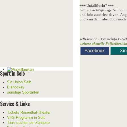
+++ Unfallflucht? +++
Selb - Ein 42-jährige Selberin
und fuhr zunächst davon. Angeb
und kam dann aber doch noch z
selb-live.de – Presseinfo PI Se
weitere aktuelle Polizeiberich
Facebook
Xi
Sport in Selb
SV Union Selb
Eishockey
sonstige Sportarten
Service & Links
Tickets Rosenthal-Theater
VHS-Programm in Selb
Tiere suchen ein Zuhause