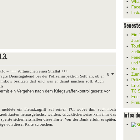
What
Fac
Inst
Neueste
Ein 
Jubi
Tour
zurü
.3.
Ferie
und V
Somm
016
– +++ Vortäuschen einer Straftat +++
Zumb
fragte Dienstagabend bei der Polizeiinspektion Selb an, ob er
Poli
chnikow besitzen darf und was er damit machen soll. Auch
Erfo
als
iermit ein Vergehen nach dem Kriegswaffenkontrollgesetz vor.
TC S
Ener
Fini
er meldete ein Fremdzugriff auf seinen PC, wobei ihm auch noch
Infos d
 Kreditkarten herausgeluchst wurden. Glücklicherweise kam ihm das
perrte sicherheitshalber diese Karte. Von der Bank erfuhr er später,
äge von dieser Karte zu buchen.