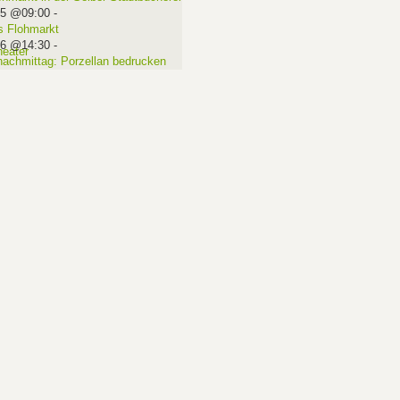
15 @09:00
-
 Flohmarkt
16 @14:30
-
nachmittag: Porzellan bedrucken