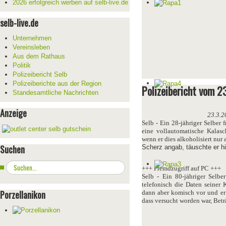
2026 erfolgreich werben auf selb-live.de
selb-live.de
Unternehmen
Vereinsleben
Aus dem Rathaus
Politik
Polizeibericht Selb
Polizeiberichte aus der Region
Polizeibericht vom 23
Standesamtliche Nachrichten
Anzeige
23.3.2
Selb - Ein 28-jähriger Selber 
eine vollautomatische Kalas
wenn er dies alkoholisiert nur 
Suchen
Scherz angab, täuschte er h
Suchen
+++ Fremdzugriff auf PC +++
...
Selb - Ein 80-jähriger Selb
telefonisch die Daten seiner
Porzellanikon
dann aber komisch vor und er s
dass versucht worden war, Betr