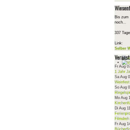
Wiesenf
Bis zum 
noch...
337 Tage
Link:
Selber W
Veranst
Fr Aug 0
1 Jahr J
Sa Aug 
Weinfest
So Aug 
Ringelsp
Mo Aug 
Kirchenf
Di Aug 1
Ferienpr
Filmdreh
Fr Aug 1
Bücherfl