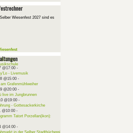
estrechner
Selber Wiesenfest 2027 sind es
iesenfest
altungen
7 @17:00
-
ay'Lo - Livemusik
08 @15:00
-
 am Grafenmühlweiher
09 @20:00
-
ü live im Jungbrunnen
10 @19:00
-
ührung - Gottesackerkirche
1 @10:00
-
ogramm Tatort Porzellan(ikon):
4 @14:00
-
ohmarkt in der Selber Stadtbücherei