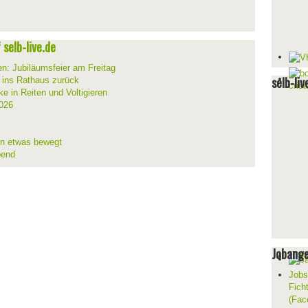
selb-live.de
en: Jubiläumsfeier am Freitag
selb-liv
t ins Rathaus zurück
ke in Reiten und Voltigieren
026
ion etwas bewegt
bend
Jobang
Jobs
Fich
(Fac