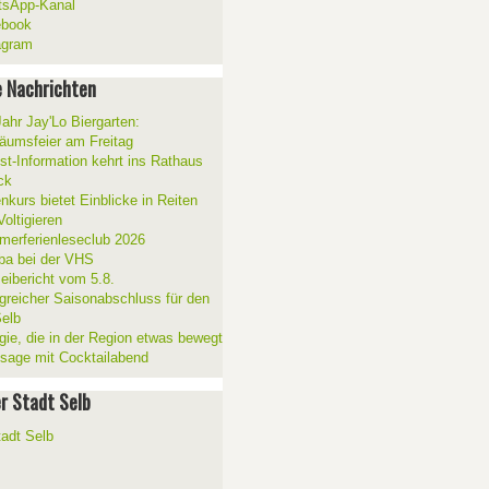
sApp-Kanal
ebook
agram
 Nachrichten
Jahr Jay'Lo Biergarten:
läumsfeier am Freitag
ist-Information kehrt ins Rathaus
ck
nkurs bietet Einblicke in Reiten
oltigieren
erferienleseclub 2026
a bei der VHS
zeibericht vom 5.8.
lgreicher Saisonabschluss für den
elb
gie, die in der Region etwas bewegt
ssage mit Cocktailabend
er Stadt Selb