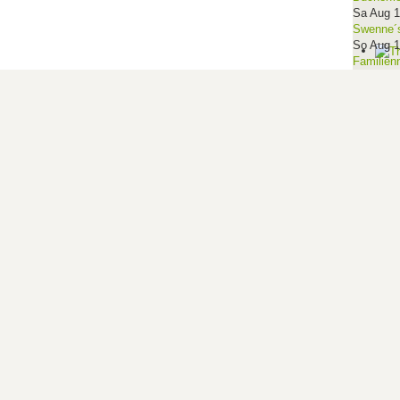
Sa Aug 
Swenne´s
So Aug 
Familien