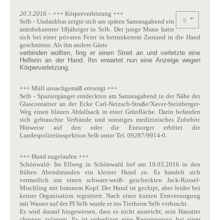
20.3.2016
– +++ Körperverletzung +++
Selb - Undankbar zeigte sich am späten Samstagabend ein
amtsbekannter 18jähriger in Selb. Der junge Mann hatte
sich bei einer privaten Feier in betrunkenem Zustand in die Hand
geschnitten. Als ihn andere Gäste
verbinden wollten, fing er einen Streit an und verletzte eine
Helferin an der Hand. Ihn erwartet nun eine Anzeige wegen
Körperverletzung.
+++ Müll unsachgemäß entsorgt +++
Selb - Spaziergänger entdeckten am Samstagabend in der Nähe der
Glascontainer an der Ecke Carl-Netzsch-Straße/Xaver-Steinberger-
Weg einen blauen Abfallsack in einer Grünfläche. Darin befanden
sich gebrauchte Verbände und sonstiges medizinisches Zubehör.
Hinweise auf den oder die Entsorger erbittet die
Landespolizeiinspektion Selb unter Tel. 09287/9914-0.
+++ Hund zugelaufen +++
Schönwald- Im Ellweg in Schönwald lief am 19.03.2016 in den
frühen Abendstunden ein kleiner Hund zu. Es handelt sich
vermutlich um einen schwarz-weiß- gescheckten Jack-Russel-
Mischling mit braunem Kopf. Der Hund ist gechipt, aber leider bei
keiner Organisation registriert. Nach einer kurzen Erstversorgung
mit Wasser auf der PI Selb wurde er ins Tierheim Selb verbracht.
Es wird darauf hingewiesen, dass es nicht ausreicht, sein Haustier
chippen zulassen. Es ist unbedingt eine Registrierung bei einer