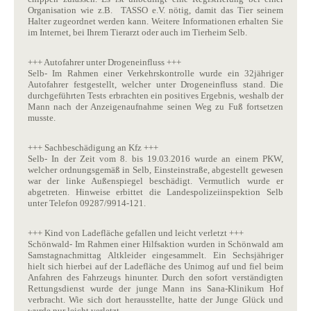
Organisation wie z.B. TASSO e.V. nötig, damit das Tier seinem
Halter zugeordnet werden kann. Weitere Informationen erhalten Sie
im Internet, bei Ihrem Tierarzt oder auch im Tierheim Selb.
+++ Autofahrer unter Drogeneinfluss +++
Selb- Im Rahmen einer Verkehrskontrolle wurde ein 32jähriger
Autofahrer festgestellt, welcher unter Drogeneinfluss stand. Die
durchgeführten Tests erbrachten ein positives Ergebnis, weshalb der
Mann nach der Anzeigenaufnahme seinen Weg zu Fuß fortsetzen
musste.
+++ Sachbeschädigung an Kfz +++
Selb- In der Zeit vom 8. bis 19.03.2016 wurde an einem PKW,
welcher ordnungsgemäß in Selb, Einsteinstraße, abgestellt gewesen
war der linke Außenspiegel beschädigt. Vermutlich wurde er
abgetreten. Hinweise erbittet die Landespolizeiinspektion Selb
unter Telefon 09287/9914-121.
+++ Kind von Ladefläche gefallen und leicht verletzt +++
Schönwald- Im Rahmen einer Hilfsaktion wurden in Schönwald am
Samstagnachmittag Altkleider eingesammelt. Ein Sechsjähriger
hielt sich hierbei auf der Ladefläche des Unimog auf und fiel beim
Anfahren des Fahrzeugs hinunter. Durch den sofort verständigten
Rettungsdienst wurde der junge Mann ins Sana-Klinikum Hof
verbracht. Wie sich dort herausstellte, hatte der Junge Glück und
wurde nur leicht verletzt.